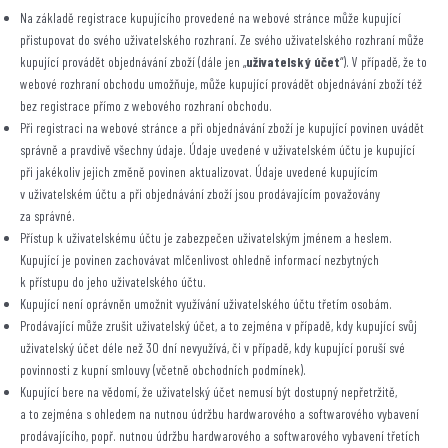
Na základě registrace kupujícího provedené na webové stránce může kupující
přistupovat do svého uživatelského rozhraní. Ze svého uživatelského rozhraní může
kupující provádět objednávání zboží (dále jen „
uživatelský účet
“). V případě, že to
webové rozhraní obchodu umožňuje, může kupující provádět objednávání zboží též
bez registrace přímo z webového rozhraní obchodu.
Při registraci na webové stránce a při objednávání zboží je kupující povinen uvádět
správně a pravdivě všechny údaje. Údaje uvedené v uživatelském účtu je kupující
při jakékoliv jejich změně povinen aktualizovat. Údaje uvedené kupujícím
v uživatelském účtu a při objednávání zboží jsou prodávajícím považovány
za správné.
Přístup k uživatelskému účtu je zabezpečen uživatelským jménem a heslem.
Kupující je povinen zachovávat mlčenlivost ohledně informací nezbytných
k přístupu do jeho uživatelského účtu.
Kupující není oprávněn umožnit využívání uživatelského účtu třetím osobám.
Prodávající může zrušit uživatelský účet, a to zejména v případě, kdy kupující svůj
uživatelský účet déle než 30 dní nevyužívá, či v případě, kdy kupující poruší své
povinnosti z kupní smlouvy (včetně obchodních podmínek).
Kupující bere na vědomí, že uživatelský účet nemusí být dostupný nepřetržitě,
a to zejména s ohledem na nutnou údržbu hardwarového a softwarového vybavení
prodávajícího, popř. nutnou údržbu hardwarového a softwarového vybavení třetích