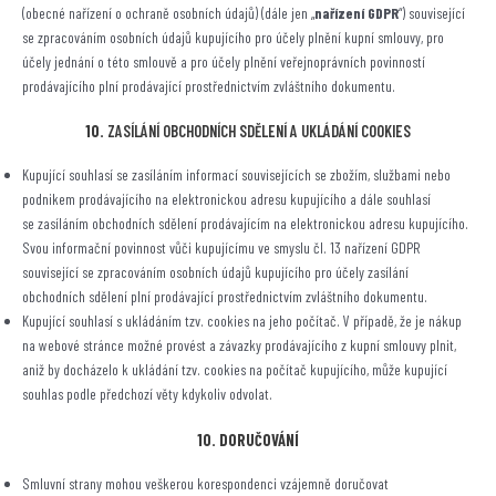
(obecné nařízení o ochraně osobních údajů) (dále jen „
nařízení GDPR
“) související
se zpracováním osobních údajů kupujícího pro účely plnění kupní smlouvy, pro
účely jednání o této smlouvě a pro účely plnění veřejnoprávních povinností
prodávajícího plní prodávající prostřednictvím zvláštního dokumentu.
10.
ZASÍLÁNÍ OBCHODNÍCH SDĚLENÍ A UKLÁDÁNÍ COOKIES
Kupující souhlasí se zasíláním informací souvisejících se zbožím, službami nebo
podnikem prodávajícího na elektronickou adresu kupujícího a dále souhlasí
se zasíláním obchodních sdělení prodávajícím na elektronickou adresu kupujícího.
Svou informační povinnost vůči kupujícímu ve smyslu čl. 13 nařízení GDPR
související se zpracováním osobních údajů kupujícího pro účely zasílání
obchodních sdělení plní prodávající prostřednictvím zvláštního dokumentu.
Kupující souhlasí s ukládáním tzv. cookies na jeho počítač. V případě, že je nákup
na webové stránce možné provést a závazky prodávajícího z kupní smlouvy plnit,
aniž by docházelo k ukládání tzv. cookies na počítač kupujícího, může kupující
souhlas podle předchozí věty kdykoliv odvolat.
10. DORUČOVÁNÍ
Smluvní strany mohou veškerou korespondenci vzájemně doručovat