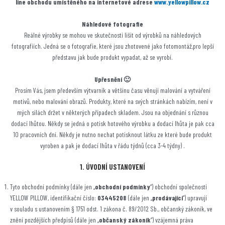
line obchodu umístěného na internetové adrese
www.yellowpillow.cz
Náhledové fotografie
Reálné výrobky se mohou ve skutečnosti lišit od výrobků na náhledových
fotografiích. Jedná se o fotografie, které jsou zhotovené jako fotomontáž,pro lepší
představu jak bude produkt vypadat, až se vyrobí.
Upřesnění 🙂
Prosím Vás, jsem především výtvarník a většinu času věnuji malování a vytváření
motivů, nebo malování obrazů. Produkty, které na svých stránkách nabízím, není v
mých silách držet v některých případech skladem. Jsou na objednání s různou
dodací lhůtou. Někdy se jedná o potisk hotového výrobku a dodací lhůta je pak cca
10 pracovních dní. Někdy je nutno nechat potisknout látku ze které bude produkt
vyroben a pak je dodací lhůta v řádu týdnů (cca 3-4 týdny) .
1. ÚVODNÍ USTANOVENÍ
Tyto obchodní podmínky (dále jen „
obchodní podmínky
“) obchodní společnosti
YELLOW PILLOW, identifikační číslo:
03445208
(dále jen „
prodávající
“) upravují
v souladu s ustanovením § 1751 odst. 1 zákona č. 89/2012 Sb., občanský zákoník, ve
znění pozdějších předpisů (dále jen „
občanský zákoník
“) vzájemná práva