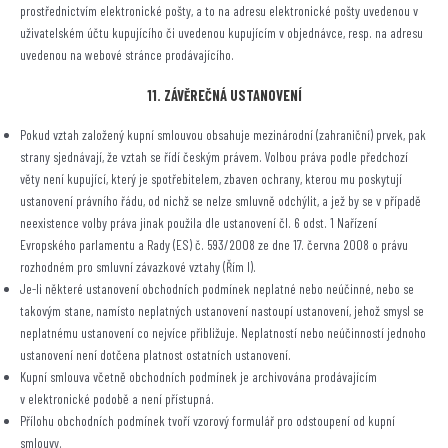
prostřednictvím elektronické pošty, a to na adresu elektronické pošty uvedenou v
uživatelském účtu kupujícího či uvedenou kupujícím v objednávce, resp. na adresu
uvedenou na webové stránce prodávajícího.
11. ZÁVĚREČNÁ USTANOVENÍ
Pokud vztah založený kupní smlouvou obsahuje mezinárodní (zahraniční) prvek, pak
strany sjednávají, že vztah se řídí českým právem. Volbou práva podle předchozí
věty není kupující, který je spotřebitelem, zbaven ochrany, kterou mu poskytují
ustanovení právního řádu, od nichž se nelze smluvně odchýlit, a jež by se v případě
neexistence volby práva jinak použila dle ustanovení čl. 6 odst. 1 Nařízení
Evropského parlamentu a Rady (ES) č. 593/2008 ze dne 17. června 2008 o právu
rozhodném pro smluvní závazkové vztahy (Řím I).
Je-li některé ustanovení obchodních podmínek neplatné nebo neúčinné, nebo se
takovým stane, namísto neplatných ustanovení nastoupí ustanovení, jehož smysl se
neplatnému ustanovení co nejvíce přibližuje. Neplatností nebo neúčinností jednoho
ustanovení není dotčena platnost ostatních ustanovení.
Kupní smlouva včetně obchodních podmínek je archivována prodávajícím
v elektronické podobě a není přístupná.
Přílohu obchodních podmínek tvoří vzorový formulář pro odstoupení od kupní
smlouvy.