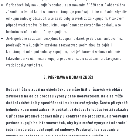
V případech, kdy má kupující v souladu s ustanovením § 1829 odst. 1 občanského
zákoníku právo od kupní smlouvy odstoupit, je prodávající také oprávněn kdykoliv
od kupní smlouvy odstoupit, a to až do doby převzetí zboží kupujícím. V takovém
případě vrátí prodávající kupujícímu kupní cenu bez zbytečného odkladu, a to
bezhotovostně na účet určený kupujícím.
Je-li společně se zbožím poskytnut kupujícímu dárek, je darovací smlouva mezi
prodávajícím a kupujícím uzavřena s rozvazovací podmínkou, že dojde-li
k odstoupení od kupní smlouvy kupujícím, pozbývá darovací smlouva ohledně
takového dárku účinnosti a kupující je povinen spolu se zbožím prodávajícímu
vrátit i poskytnutý dárek.
6. PŘEPRAVA A DODÁNÍ ZBOŽÍ
Dodací lhůta u zboží na objednávku se může lišit u různých výrobků v
závislosti na délce procesu výroby dane dodavatelem. Dále se může
dodání zdržet i díky specifičnosti malosériové výroby. Často při výrobě
jednoho kusu musí zákazník počkat, až dodavatel odbaví větší zakázky.
O případné prodlevě dodací lhůty u konkrétního produktu, je prodávající
povinen kupujícího informovat tak, aby bylo možné vymyslet náhradní
řešení, nebo včas odstoupit od smlouvy. Prodávající se zavazuje o
vzniklé skutečnosti kupujícího včas informovat a vyřešit ke