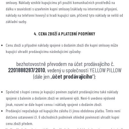
smlouvy. Náklady vzniklé kupujícímu při použití komunikačních prostředků na
dálku v souvislosti s uzavřením kupní smlouvy (náklady na internetové připojení,
náklady na telefonní hovory) si hradí kupující sám, přičemž tyto náklady se neliší od
základní sazby.
4. CENA ZBOŽÍ A PLATEBNÍ PODMÍNKY
Cenu zboží a případné náklady spojené s dodáním zboží dle kupní smlouvy může
kupující uhradit prodávajícímu následujícími způsoby:
bezhotovostně převodem na účet prodávajícího č.
2201888287/2010
, vedený u společnosti YELLOW PILLOW
(dále jen „
účet prodávajícího
“);
Společně s kupní cenou je kupující povinen zaplatit prodávajícímu také náklady
spojené s balením a dodáním zboží ve smluvené výši. Není-li uvedeno výslovně
jinak, rozumí se dále kupní cenou i náklady spojené s dodáním zboží.
Prodávající nepožaduje od kupujícího zálohu či jinou obdobnou platbu. Tímto není
dotčeno ustanovení čl. 6 obchodních podmínek ohledně povinnosti uhradit kupní
cenu zboží předem.