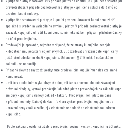
V případě platby v hotovosti či v případě platby na dobírku je kupní cena splatná při
převzetí zboží. V případě bezhotovostní platby je kupní cena splatná do 3 dnů od
uzavření kupní smlouvy.
V případě bezhotovostní platby je kupující povinen uhrazovat kupní cenu zboží
společně s uvedením variabilního symbolu platby. V případě bezhotovostní platby je
závazek kupujícího uhradit kupní cenu splněn okamžikem připsání příslušné částky
na účet prodávajícího.
Prodávající je oprávněn, zejména v případě, že ze strany kupujícího nedojde
k dodatečnému potvrzení objednávky (čl. 6), požadovat uhrazení celé kupní ceny
ještě před odesláním zboží kupujícímu. Ustanovení § 2119 odst. 1 občanského
zákoníku se nepoužije.
Případné slevy z ceny zboží poskytnuté prodávajícím kupujícímu nelze vzájemně
kombinovat.
Je-li to v obchodním styku obvyklé nebo je-li tak stanoveno obecně závaznými
právními předpisy, vystaví prodávající ohledně plateb prováděných na základě kupní
smlouvy kupujícímu daňový doklad – fakturu. Prodávající není plátcem daně
z přidané hodnoty. Daňový doklad – fakturu vystaví prodávající kupujícímu po
uhrazení ceny zboží a zašle jej v elektronické podobě na elektronickou adresu
kupujícího.
Podle zákona o evidenci tržeb je prodávající povinen vystavit kupujícímu účtenku.