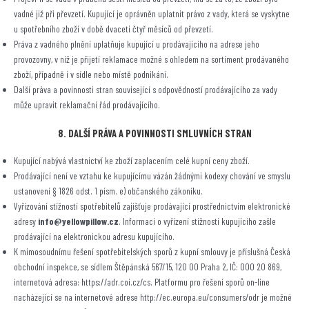
vadné již při převzetí. Kupující je oprávněn uplatnit právo z vady, která se vyskytne
u spotřebního zboží v době dvaceti čtyř měsíců od převzetí.
Práva z vadného plnění uplatňuje kupující u prodávajícího na adrese jeho
provozovny, v níž je přijetí reklamace možné s ohledem na sortiment prodávaného
zboží, případně i v sídle nebo místě podnikání.
Další práva a povinnosti stran související s odpovědností prodávajícího za vady
může upravit reklamační řád prodávajícího.
8. DALŠÍ PRÁVA A POVINNOSTI SMLUVNÍCH STRAN
Kupující nabývá vlastnictví ke zboží zaplacením celé kupní ceny zboží.
Prodávající není ve vztahu ke kupujícímu vázán žádnými kodexy chování ve smyslu
ustanovení § 1826 odst. 1 písm. e) občanského zákoníku.
Vyřizování stížností spotřebitelů zajišťuje prodávající prostřednictvím elektronické
adresy
info@yellowpillow.cz
. Informaci o vyřízení stížnosti kupujícího zašle
prodávající na elektronickou adresu kupujícího.
K mimosoudnímu řešení spotřebitelských sporů z kupní smlouvy je příslušná Česká
obchodní inspekce, se sídlem Štěpánská 567/15, 120 00 Praha 2, IČ: 000 20 869,
internetová adresa: https://adr.coi.cz/cs. Platformu pro řešení sporů on-line
nacházející se na internetové adrese http://ec.europa.eu/consumers/odr je možné