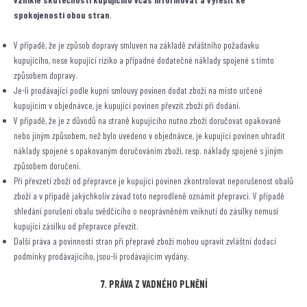
spokojenosti obou stran
.
V případě, že je způsob dopravy smluven na základě zvláštního požadavku
kupujícího, nese kupující riziko a případné dodatečné náklady spojené s tímto
způsobem dopravy.
Je-li prodávající podle kupní smlouvy povinen dodat zboží na místo určené
kupujícím v objednávce, je kupující povinen převzít zboží při dodání.
V případě, že je z důvodů na straně kupujícího nutno zboží doručovat opakovaně
nebo jiným způsobem, než bylo uvedeno v objednávce, je kupující povinen uhradit
náklady spojené s opakovaným doručováním zboží, resp. náklady spojené s jiným
způsobem doručení.
Při převzetí zboží od přepravce je kupující povinen zkontrolovat neporušenost obalů
zboží a v případě jakýchkoliv závad toto neprodleně oznámit přepravci. V případě
shledání porušení obalu svědčícího o neoprávněném vniknutí do zásilky nemusí
kupující zásilku od přepravce převzít.
Další práva a povinnosti stran při přepravě zboží mohou upravit zvláštní dodací
podmínky prodávajícího, jsou-li prodávajícím vydány.
7. PRÁVA Z VADNÉHO PLNĚNÍ