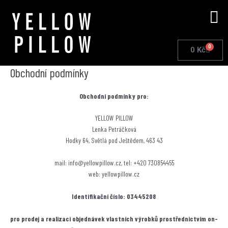
Přeskočit
Me
na
obsah
0
Cart
0
Kč
Obchodní podmínky
Obchodní podmínky pro:
YELLOW PILLOW
Lenka Petráčková
Hodky 64, Světlá pod Ještědem, 463 43
mail: info@yellowpillow.cz, tel: +420 730854455
web: yellowpillow.cz
Identifikační číslo: 03445208
pro prodej a realizaci objednávek vlastních výrobků prostřednictvím on-