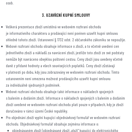
osob.
3. UZAVŘENÍ KUPNÍ SMLOUVY
Veškerá prezentace zboží umístěná ve webovém rozhraní obchodu
je informativního charakteru a prodávající není povinen uzavřít kupní smlouvu
ohledně tohoto zboží. Ustanovení § 1732 odst. 2 občanského zákoníku se nepoužije.
Webové rozhraní obchodu obsahuje informace o zboží, a to včetně uvedení cen
jednotlivého zboží a nákladů za navrácení zboží, jestliže toto zboží ze své podstaty
nemůže být navráceno obvyklou poštovní cestou. Ceny zboží jsou uvedeny včetně
daně z přidané hodnoty a všech souvisejících poplatků. Ceny zboží zůstávají
v platnosti po dobu, kdy jsou zobrazovány ve webovém rozhraní obchodu. Tímto
ustanovením není omezena možnost prodávajícího uzavřít kupní smlouvu
za individuálně sjednaných podmínek.
Webové rozhraní obchodu obsahuje také informace o nákladech spojených
s balením a dodáním zboží. Informace o nákladech spojených s balením a dodáním
zboží uvedené ve webovém rozhraní obchodu platí pouze v případech, kdy je zboží
doručováno v rámci území České republiky.
Pro objednání zboží vyplní kupující objednávkový formulář ve webovém rozhraní
obchodu. Objednávkový formulář obsahuje zejména informace o:
objednávaném zboží (objednávané zboží „vloží“ kupující do elektronického