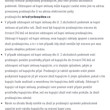
vzorový formulář poskytovaný prodávajícím, jenž tvoří přílohu obchodních
podmínek. Odstoupení od kupní smlouvy může kupující zasílat mimo jiné na adresu
provozovny prodávajícího či na adresu elektronické pošty
prodávajícího
info@yellowpillow.cz
V případě odstoupení od kupní smlouvy dle čl. 2 obchodních podmínek se kupní
smlouva od počátku ruší. Zboží musí být kupujícím prodávajícímu vráceno do
čtrnácti (14) dnů od doručení odstoupení od kupní smlouvy prodávajícímu.
Odstoupí-li kupující od kupní smlouvy, nese kupující náklady spojené s navrácením
zboží prodávajícímu, a to i v tom případě, kdy zboží nemůže být vráceno pro svou
povahu obvyklou poštovní cestou.
V případě odstoupení od kupní smlouvy dle čl. 2 obchodních podmínek vrátí
prodávající peněžní prostředky přijaté od kupujícího do čtrnácti (14) dnů od
odstoupení od kupní smlouvy kupujícím, a to stejným způsobem, jakým je
prodávající od kupujícího přijal. Prodávající je taktéž oprávněn vrátit plnění
poskytnuté kupujícím již při vrácení zboží kupujícím či jiným způsobem, pokud s tím
kupující bude souhlasit a nevzniknou tím kupujícímu další náklady. Odstoupí-li
kupující od kupní smlouvy, prodávající není povinen vrátit přijaté peněžní
prostředky kupujícímu dříve, než mu kupující zboží vrátí nebo prokáže, že zboží
prodávajícímu odeslal.
Nárok na úhradu škody vzniklé na zboží je prodávající oprávněn jednostranně
započíst proti nároku kupujícího na vrácení kupní ceny.