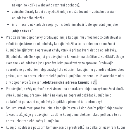
nákupního košíku webového rozhraní obchodu),
způsobu úhrady kupní ceny zboží, údaje o požadovaném způsobu doručení
objednávaného zboží a
informace o nákladech spojených s dodáním zboží (dále společně jen jako
„
objednávka
“).
Před zasláním objednávky prodávajícímu je kupujícímu umožněno zkontrolovat a
měnit údaje, které do objednávky kupující vložil, a to i s ohledem na možnost
kupujícího zjišťovat a opravovat chyby vzniklé při zadávání dat do objednávky.
Objednávku odešle kupující prodávajícímu kliknutím na tlačítko „OBJEDNAT“. Údaje
uvedené v objednávce jsou prodávajícím považovány za správné. Prodávající
neprodleně po obdržení objednávky toto obdržení kupujícímu potvrdí elektronickou
poštou, a to na adresu elektronické pošty kupujícího uvedenou v uživatelském účtu
či v objednávce (dále jen „
elektronická adresa kupujícího
“).
Prodávající je vždy oprávněn v závislosti na charakteru objednávky (množství zboží,
výše kupní ceny, předpokládané náklady na dopravu) požádat kupujícího o
dodatečné potvrzení objednávky (například písemně či telefonicky).
Smluvní vztah mezi prodávajícím a kupujícím vzniká doručením přijetí objednávky
(akceptací), jež je prodávajícím zasláno kupujícímu elektronickou poštou, a to na
adresu elektronické pošty kupujícího.
Kupující souhlasí s použitím komunikačních prostředků na dálku při uzavírání kupní