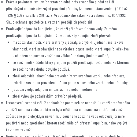
Práva a povinnosti smluvních stran ohledně práv z vadného plnění se řídí
příslušnými obecně závaznými právními předpisy (zejména ustanoveními § 1914 až
1925, § 2099 až 2117 a 2161 až 2174 občanského zákoníku a zákonem č. 634/1992
Sb., o ochraně spotřebitele, ve znění pozdějších předpisů).
Prodávající odpovídá kupujícímu, že zboží při převzetí nemá vady. Zejména
prodávající odpovídá kupujícímu, že v době, kdy kupující zboží převzal:
má zboží vlastnosti, které si strany ujednaly, a chybí-li ujednání, má takové
vlastnosti, které prodávající nebo výrobce popsal nebo které kupující očekával
s ohledem na povahu zboží a na základě reklamy jimi prováděné,
se zboží hodí k účelu, který pro jeho použití prodávající uvádí nebo ke kterému
se zboží tohoto druhu obvykle používá,
zboží odpovídá jakostí nebo provedením smluvenému vzorku nebo předloze,
byla-li jakost nebo provedení určeno podle smluveného vzorku nebo předlohy,
je zboží v odpovídajícím množství, míře nebo hmotnosti a
zboží vyhovuje požadavkům právních předpisů.
Ustanovení uvedená v čl. 2 obchodních podmínek se nepoužijí u zboží prodávaného
za nižší cenu na vadu, pro kterou byla nižší cena ujednána, na opotřebení zboží
způsobené jeho obvyklým užíváním, u použitého zboží na vadu odpovídající míře
používání nebo opotřebení, kterou zboží mělo při převzetí kupujícím, nebo vyplývá-li
to z povahy zboží.
Projeví-li se vada v průběhu šesti měsíců od převzetí, má se za to, že zboží bylo