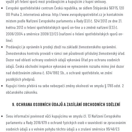
využít při řešení sporů mezi prodávajícím a kupujícím z kupní smlouvy.
Evropské spotřebitelské centrum Česká republika, se sídlem Štěpánská 567/15, 120
00 Praha 2, internetová adresa: http://www.evropskyspotrebitel.cz je kontaktním
místem podle Nařízení Evropského parlamentu a Rady (EU) č. 524/2013 ze dne 21.
května 2013 o řešení spotřebitelských sporů on-line a o změně nařízení (ES) č.
2006/2004 a směrnice 2009/22/ES (nařízení o řešení spotřebitelských sporů on-
line).
Prodávající je oprávněn k prodeji zboží na základě živnostenského oprávnění.
Živnostenskou kontrolu provádí v rámci své působnosti příslušný živnostenský úřad.
Dozor nad oblastí ochrany osobních údajů vykonává Úřad pro ochranu osobních
údajů. Česká obchodní inspekce vykonává ve vymezeném rozsahu mimo jiné dozor
nad dodržováním zákona č. 634/1992 Sb., o ochraně spotřebitele, ve znění
pozdějších předpisů.
Kupující tímto přebírá na sebe nebezpečí změny okolností ve smyslu § 1765 odst. 2
občanského zákoníku.
9. OCHRANA OSOBNÍCH ÚDAJŮ A ZASÍLÁNÍ OBCHODNÍCH SDĚLENÍ
Svou informační povinnost vůči kupujícímu ve smyslu čl. 13 Nařízení Evropského
parlamentu a Rady 2016/679 o ochraně fyzických osob v souvislosti se zpracováním
osobních údajů a o volném pohybu těchto údajů a o zrušení směrnice 95/46/ES