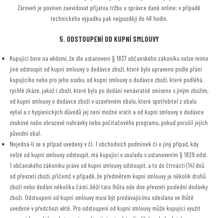
Zároveň je povinen zaevidovat přijatou tržbu u správce daně online; v případě
technického výpadku pak nejpozději do 48 hodin.
5. ODSTOUPENÍ OD KUPNÍ SMLOUVY
Kupující bere na vědomí, že dle ustanovení § 1837 občanského zákoníku nelze mimo
jiné odstoupit od kupní smlouvy o dodávce zboží, které bylo upraveno podle přání
kupujícího nebo pro jeho osobu, od kupní smlouvy o dodávce zboží, které podléhá
rychlé zkáze, jakož i zboží, které bylo po dodání nenávratně smíseno s jiným zbožím,
od kupní smlouvy o dodávce zboží v uzavřeném obalu, které spotřebitel z obalu
vyňal a z hygienických důvodů jej není možné vrátit a od kupní smlouvy o dodávce
zvukové nebo obrazové nahrávky nebo počítačového programu, pokud porušil jejich
původní obal.
Nejedná-li se o případ uvedený v čl. 1 obchodních podmínek či o jiný případ, kdy
nelze od kupní smlouvy odstoupit, má kupující v souladu s ustanovením § 1829 odst.
1 občanského zákoníku právo od kupní smlouvy odstoupit, a to do čtrnácti (14) dnů
od převzetí zboží, přičemž v případě, že předmětem kupní smlouvy je několik druhů
zboží nebo dodání několika částí, běží tato lhůta ode dne převzetí poslední dodávky
zboží. Odstoupení od kupní smlouvy musí být prodávajícímu odesláno ve lhůtě
uvedené v předchozí větě. Pro odstoupení od kupní smlouvy může kupující využit