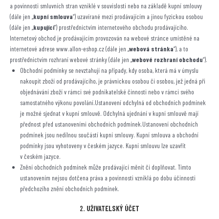
a povinnosti smluvních stran vzniklé v souvislosti nebo na základě kupní smlouvy
(dále jen „
kupní smlouva
“) uzavírané mezi prodávajícím a jinou fyzickou osobou
(dále jen „
kupující
“) prostřednictvím internetového obchodu prodávajícího.
Internetový obchod je prodávajícím provozován na webové stránce umístěné na
internetové adrese www.allon-eshop.cz (dále jen „
webová stránka
“), a to
prostřednictvím rozhraní webové stránky (dále jen „
webové rozhraní obchodu
“).
Obchodní podmínky se nevztahují na případy, kdy osoba, která má v úmyslu
nakoupit zboží od prodávajícího, je právnickou osobou či osobou, jež jedná při
objednávání zboží v rámci své podnikatelské činnosti nebo v rámci svého
samostatného výkonu povolání.Ustanovení odchylná od obchodních podmínek
je možné sjednat v kupní smlouvě. Odchylná ujednání v kupní smlouvě mají
přednost před ustanoveními obchodních podmínek.Ustanovení obchodních
podmínek jsou nedílnou součástí kupní smlouvy. Kupní smlouva a obchodní
podmínky jsou vyhotoveny v českém jazyce. Kupní smlouvu lze uzavřít
v českém jazyce.
Znění obchodních podmínek může prodávající měnit či doplňovat. Tímto
ustanovením nejsou dotčena práva a povinnosti vzniklá po dobu účinnosti
předchozího znění obchodních podmínek.
2
. UŽIVATELSKÝ ÚČET