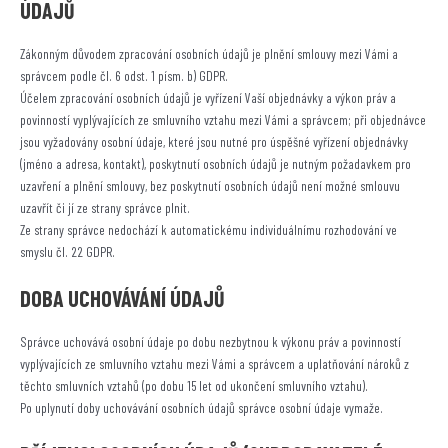
ÚDAJŮ
Zákonným důvodem zpracování osobních údajů je plnění smlouvy mezi Vámi a
správcem podle čl. 6 odst. 1 písm. b) GDPR.
Účelem zpracování osobních údajů je vyřízení Vaší objednávky a výkon práv a
povinností vyplývajících ze smluvního vztahu mezi Vámi a správcem; při objednávce
jsou vyžadovány osobní údaje, které jsou nutné pro úspěšné vyřízení objednávky
(jméno a adresa, kontakt), poskytnutí osobních údajů je nutným požadavkem pro
uzavření a plnění smlouvy, bez poskytnutí osobních údajů není možné smlouvu
uzavřít či jí ze strany správce plnit.
Ze strany správce nedochází k automatickému individuálnímu rozhodování ve
smyslu čl. 22 GDPR.
DOBA UCHOVÁVÁNÍ ÚDAJŮ
Správce uchovává osobní údaje po dobu nezbytnou k výkonu práv a povinností
vyplývajících ze smluvního vztahu mezi Vámi a správcem a uplatňování nároků z
těchto smluvních vztahů (po dobu 15 let od ukončení smluvního vztahu).
Po uplynutí doby uchovávání osobních údajů správce osobní údaje vymaže.