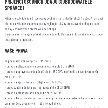
PŘÍJEMCI OSOBNÍCH ÚDAJŮ (SUBDODAVATELÉ
SPRÁVCE)
Příjemci osobních údajů jsou osoby podílející se na dodání zboží / služeb / realizaci
plateb na základě smlouvy, a osoby zajišťující služby provozování e-shopu a další
služby v souvislosti s provozováním e-shopu.
Správce nemá v úmyslu předat osobní údaje do třetí země (do země mimo EU) nebo
mezinárodní organizaci.
VAŠE PRÁVA
Za podmínek stanovených v GDPR máte
– právo na přístup ke svým osobním údajům dle čl. 15 GDPR,
– právo na opravu osobních údajů dle čl. 16 GDPR, popřípadě omezení zpracování
dle čl. 18 GDPR,
– právo na výmaz osobních údajů dle čl. 17 GDPR,
– právo vznést námitku proti zpracování dle čl. 21 GDPR,
– právo na přenositelnost údajů dle čl. 20 GDPR,
– právo odvolat souhlas se zpracováním písemně nebo elektronicky na adresu nebo
email správce uvedený v čl. I. těchto podmínek.