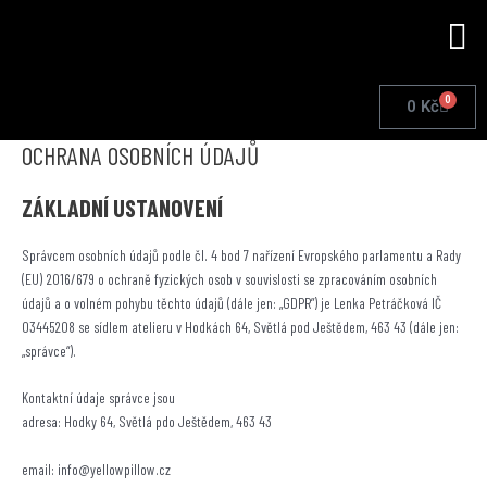
Přeskočit
Me
na
obsah
0
Cart
0
Kč
OCHRANA OSOBNÍCH ÚDAJŮ
ZÁKLADNÍ USTANOVENÍ
Správcem osobních údajů podle čl. 4 bod 7 nařízení Evropského parlamentu a Rady
(EU) 2016/679 o ochraně fyzických osob v souvislosti se zpracováním osobních
údajů a o volném pohybu těchto údajů (dále jen: „GDPR”) je Lenka Petráčková IČ
03445208 se sídlem atelieru v Hodkách 64, Světlá pod Ještědem, 463 43 (dále jen:
„správce“).
Kontaktní údaje správce jsou
adresa: Hodky 64, Světlá pdo Ještědem, 463 43
email: info@yellowpillow.cz