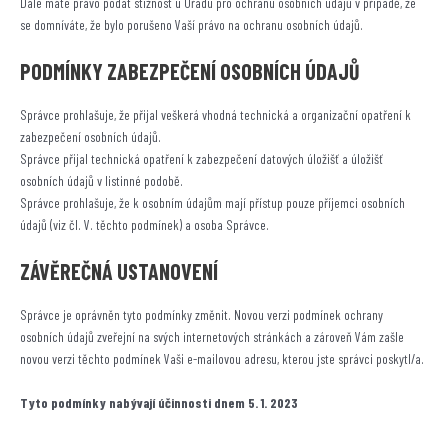
Dále máte právo podat stížnost u Úřadu pro ochranu osobních údajů v případě, že
se domníváte, že bylo porušeno Vaší právo na ochranu osobních údajů.
PODMÍNKY ZABEZPEČENÍ OSOBNÍCH ÚDAJŮ
Správce prohlašuje, že přijal veškerá vhodná technická a organizační opatření k
zabezpečení osobních údajů.
Správce přijal technická opatření k zabezpečení datových úložišť a úložišť
osobních údajů v listinné podobě.
Správce prohlašuje, že k osobním údajům mají přístup pouze příjemci osobních
údajů (viz čl. V. těchto podmínek) a osoba Správce.
ZÁVĚREČNÁ USTANOVENÍ
Správce je oprávněn tyto podmínky změnit. Novou verzi podmínek ochrany
osobních údajů zveřejní na svých internetových stránkách a zároveň Vám zašle
novou verzi těchto podmínek Vaši e-mailovou adresu, kterou jste správci poskytl/a.
Tyto podmínky nabývají účinnosti dnem 5. 1. 2023