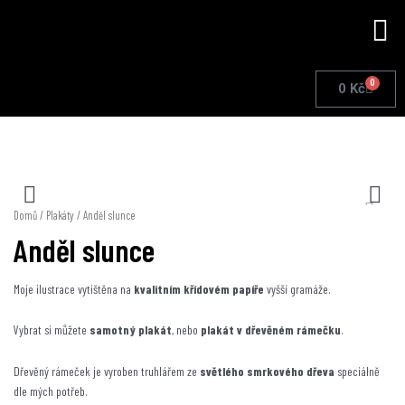
Přeskočit
Me
na
obsah
0
Cart
0
Kč
Domů
/
Plakáty
/ Anděl slunce
Anděl slunce
Moje ilustrace vytištěna na
kvalitním křídovém papíře
vyšší gramáže.
Vybrat si můžete
samotný plakát
, nebo
plakát v dřevěném rámečku
.
Dřevěný rámeček je vyroben truhlářem ze
světlého smrkového dřeva
speciálně
dle mých potřeb.