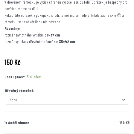
V dřevěném rámečku je výtisk chráněn vysoce lesklou folií. Obrázek je bezpečný pro
pověšení v dosahu dětí.
Pokud dítě obrázek v pokojíčku shodí, téměř nic se neděje. Nikde žádné sklo 🙂 a
rámečku se také většinou nic nestane.
Rozměry:
rozměr samotného výtisku:
30×37 cm
rozměr výtisku v dřevěném rámečku:
35×42 cm
150
Kč
Anděl
Dostupnost:
5 skladem
slunce
množství
Dřevěný rámeček
1x
Anděl slunce
150 Kč