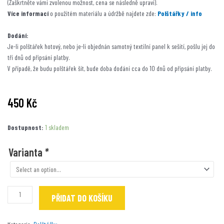
(Zaškrtněte vámi zvolenou možnost, cena se následně upraví).
Více informací
o použitém materiálu a údržbě najdete zde:
Polštářky / info
Dodání:
Je-li polštářek hotový, nebo je-li objednán samotný textilní panel k sešití, pošlu jej do
tří dnů od připsání platby.
V případě, že budu polštářek šít, bude doba dodání cca do 10 dnů od připsání platby.
450
Kč
Andělka
Dostupnost:
1 skladem
Zlobivka
/
Varianta
*
růžová
množství
PŘIDAT DO KOŠÍKU