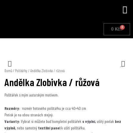
Přeskočit
Me
na
obsah
0
Cart
0
Kč
Domů
/
Polštářky
/ Andělka Zlobivka / růžová
Andělka Zlobivka / růžová
Polštářek s mým autorským motivem.
Rozměry:
rozměr hotového polštářku je cca 40×40 cm
Potisk je na obou stranách stejný.
Varianty:
Vybrat si můžete buď kompletní polštářek
s výplní,
ušitý povlak
bez
výplně,
nebo samotný
textilní panel
k ušití polštářku.