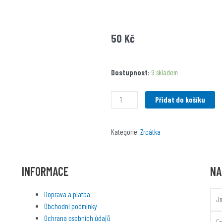
f
50
Kč
Andílek
Dostupnost:
9 skladem
slunce
množství
Přidat do košíku
Kategorie:
Zrcátka
INFORMACE
NA
Nam
Doprava a platba
Obchodní podmínky
Emai
Ochrana osobních údajů