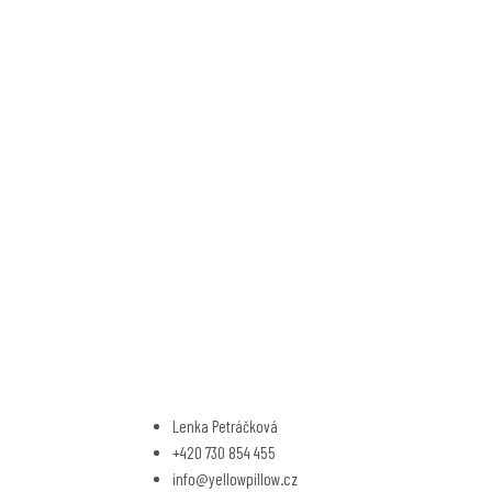
Lenka Petráčková
+420 730 854 455
info@yellowpillow.cz