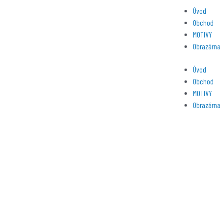
Přeskočit
Menu
Úvod
na
Obchod
obsah
MOTIVY
Obrazárna
Úvod
Obchod
MOTIVY
Obrazárna