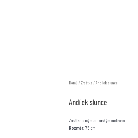
F
a
c
e
b
o
Domů
/
Zrcátka
/ Andílek slunce
o
Andílek slunce
k
Zrcátko s mým autorským motivem.
-
Rozměr:
7,5 cm