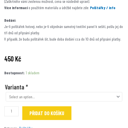
(Zaškrtněte vámi zvolenou možnost, cena se následně upraví).
Více informací
o použitém materiálu a údržbě najdete zde:
Polštářky / info
Dodání:
Je-li polštářek hotový, nebo je-li objednán samotný textilní panel k sešití, pošlu jej do
tří dnů od připsání platby.
V případě, že budu polštářek šít, bude doba dodání cca do 10 dnů od připsání platby.
450
Kč
Borderka
Dostupnost:
1 skladem
zimní
množství
Varianta
*
PŘIDAT DO KOŠÍKU