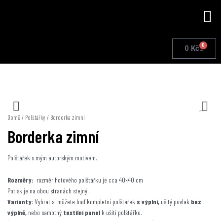
Přeskočit
Me
na
obsah
0
Cart
0
Kč
Domů
/
Polštářky
/ Borderka zimní
Borderka zimní
Polštářek s mým autorským motivem.
Rozměry:
rozměr hotového polštářku je cca 40×40 cm
Potisk je na obou stranách stejný.
Varianty:
Vybrat si můžete buď kompletní polštářek
s výplní,
ušitý povlak
bez
výplně,
nebo samotný
textilní panel
k ušití polštářku.