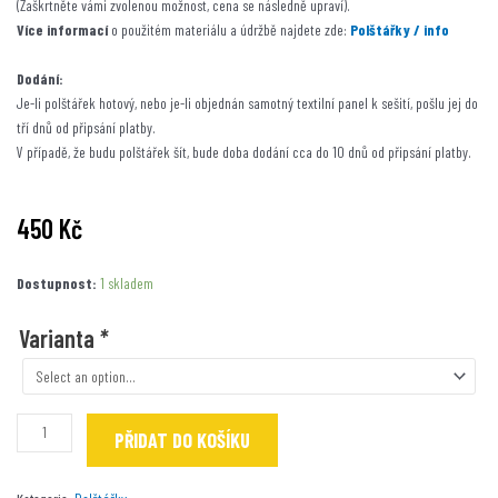
(Zaškrtněte vámi zvolenou možnost, cena se následně upraví).
Více informací
o použitém materiálu a údržbě najdete zde:
Polštářky / info
Dodání:
Je-li polštářek hotový, nebo je-li objednán samotný textilní panel k sešití, pošlu jej do
tří dnů od připsání platby.
V případě, že budu polštářek šít, bude doba dodání cca do 10 dnů od připsání platby.
450
Kč
Brouk
Dostupnost:
1 skladem
z
Marsu
Varianta
*
:-)
množství
PŘIDAT DO KOŠÍKU