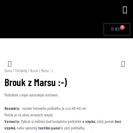
Přeskočit
Me
na
obsah
0
Cart
0
Kč
Domů
/
Polštářky
/ Brouk z Marsu :-)
Brouk z Marsu :-)
Polštářek s mým autorským motivem.
Rozměry:
rozměr hotového polštářku je cca 40×40 cm
Potisk je na obou stranách stejný.
Varianty:
Vybrat si můžete buď kompletní polštářek
s výplní,
ušitý povlak
bez
výplně,
nebo samotný
textilní panel
k ušití polštářku.