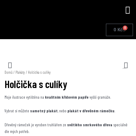
Přeskočit
Me
na
obsah
0
Cart
0
Kč
Domů
/
Plakáty
/ Holčička s culíky
Holčička s culíky
Moje ilustrace vytištěna na
kvalitním křídovém papíře
vyšší gramáže.
Vybrat si můžete
samotný plakát
, nebo
plakát v dřevěném rámečku
.
Dřevěný rámeček je vyroben truhlářem ze
světlého smrkového dřeva
speciálně
dle mých potřeb.