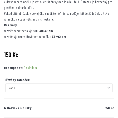
V dřevěném rámečku je výtisk chráněn vysoce lesklou folií. Obrázek je bezpečný pro
pověšení v dosahu dětí.
Pokud dítě obrázek v pokojíčku shodí, téměř nic se neděje. Nikde žádné sklo 🙂 a
rámečku se také většinou nic nestane.
Rozměry:
rozměr samotného výtisku:
30×37 cm
rozměr výtisku v dřevěném rámečku:
35×42 cm
150
Kč
Holčička
Dostupnost:
4 skladem
s
culíky
Dřevěný rámeček
množství
1x
Holčička s culíky
150 Kč