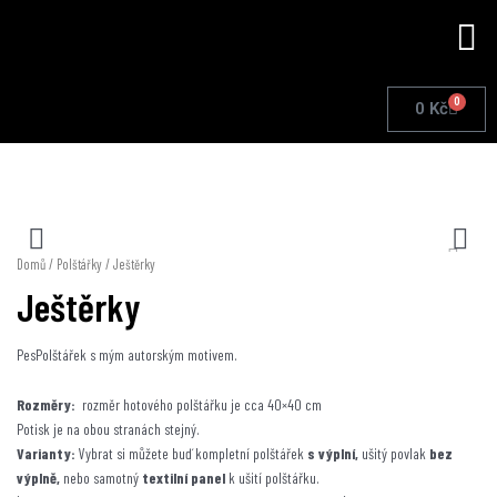
Přeskočit
Me
na
obsah
0
Cart
0
Kč
Domů
/
Polštářky
/ Ještěrky
Ještěrky
PesPolštářek s mým autorským motivem.
Rozměry:
rozměr hotového polštářku je cca 40×40 cm
Potisk je na obou stranách stejný.
Varianty:
Vybrat si můžete buď kompletní polštářek
s výplní,
ušitý povlak
bez
výplně,
nebo samotný
textilní panel
k ušití polštářku.