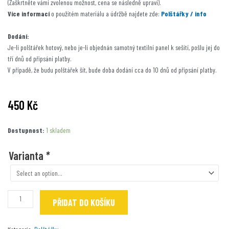
(Zaškrtněte vámi zvolenou možnost, cena se následně upraví).
Více informací
o použitém materiálu a údržbě najdete zde:
Polštářky / info
Dodání:
Je-li polštářek hotový, nebo je-li objednán samotný textilní panel k sešití, pošlu jej do
tří dnů od připsání platby.
V případě, že budu polštářek šít, bude doba dodání cca do 10 dnů od připsání platby.
450
Kč
Ještěrky
Dostupnost:
1 skladem
množství
Varianta
*
PŘIDAT DO KOŠÍKU