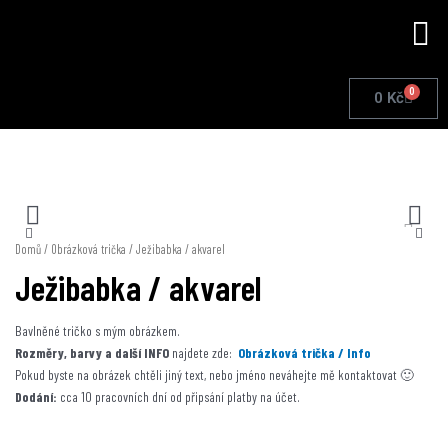
Přeskočit
Me
na
obsah
0
Cart
0
Kč
Domů
/
Obrázková trička
/ Ježibabka / akvarel
Ježibabka / akvarel
Bavlněné tričko s mým obrázkem.
Rozměry, barvy a další INFO
najdete zde:
Obrázková trička / Info
Pokud byste na obrázek chtěli jiný text, nebo jméno neváhejte mě kontaktovat 🙂
Dodání:
cca 10 pracovních dní od připsání platby na účet.