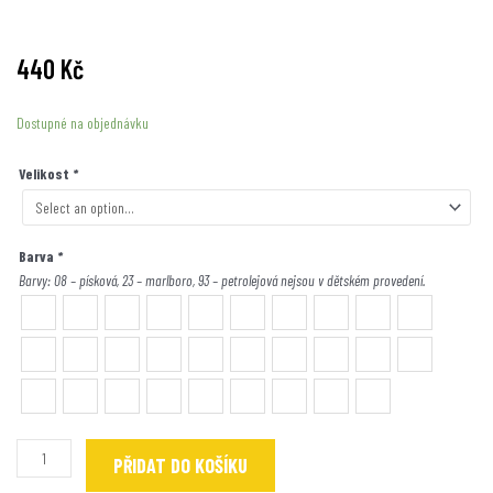
440
Kč
Ježibabka
Dostupné na objednávku
/
akvarel
Velikost
*
množství
Barva
*
Barvy: 08 – písková, 23 – marlboro, 93 – petrolejová nejsou v dětském provedení.
PŘIDAT DO KOŠÍKU