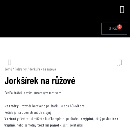
Přeskočit
Me
na
obsah
0
Cart
0
Kč
Domů
/
Polštářky
/ Jorkšírek na růžové
Jorkšírek na růžové
PesPolštářek s mým autorským motivem.
Rozměry:
rozměr hotového polštářku je cca 40×40 cm
Potisk je na obou stranách stejný.
Varianty:
Vybrat si můžete buď kompletní polštářek
s výplní,
ušitý povlak
bez
výplně,
nebo samotný
textilní panel
k ušití polštářku.