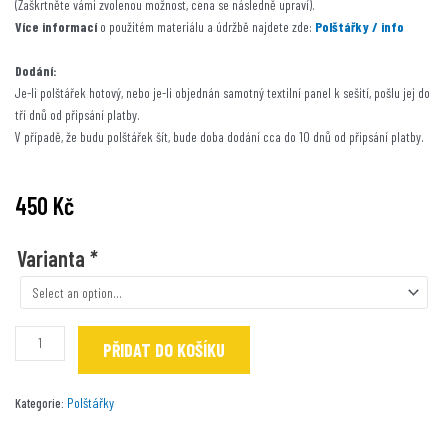
(Zaškrtněte vámi zvolenou možnost, cena se následně upraví).
Více informací
o použitém materiálu a údržbě najdete zde:
Polštářky / info
Dodání:
Je-li polštářek hotový, nebo je-li objednán samotný textilní panel k sešití, pošlu jej do
tří dnů od připsání platby.
V případě, že budu polštářek šít, bude doba dodání cca do 10 dnů od připsání platby.
450
Kč
Jorkšírek
Varianta
*
na
růžové
množství
PŘIDAT DO KOŠÍKU
Polštářky
Kategorie: