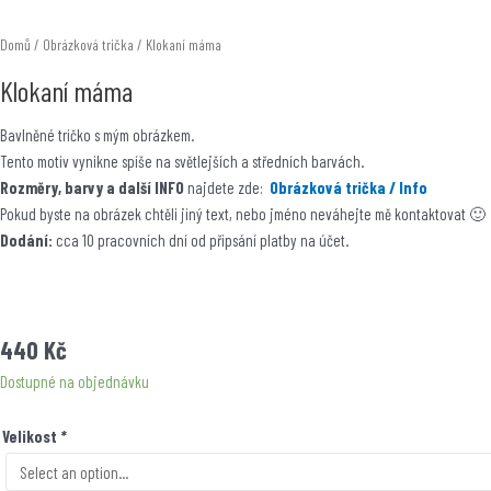
Domů
/
Obrázková trička
/ Klokaní máma
Klokaní máma
Bavlněné tričko s mým obrázkem.
Tento motiv vynikne spíše na světlejších a středních barvách.
Rozměry, barvy a další INFO
najdete zde:
Obrázková trička / Info
Pokud byste na obrázek chtěli jiný text, nebo jméno neváhejte mě kontaktovat 🙂
Dodání:
cca 10 pracovních dní od připsání platby na účet.
440
Kč
Dostupné na objednávku
Velikost
*