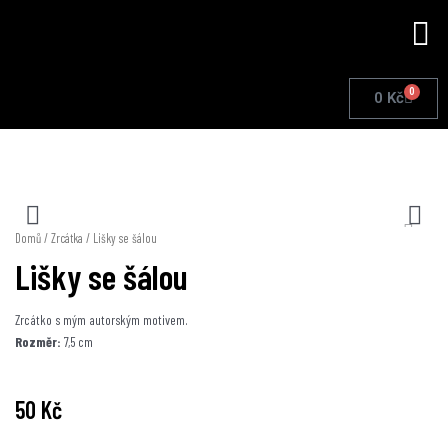
Přeskočit
Me
na
obsah
0
Cart
0
Kč
Domů
/
Zrcátka
/ Lišky se šálou
Lišky se šálou
Zrcátko s mým autorským motivem.
Rozměr:
7,5 cm
50
Kč