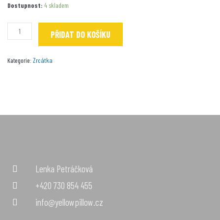
Lišky
Dostupnost:
4 skladem
se
šálou
PŘIDAT DO KOŠÍKU
množství
Zrcátka
Kategorie:
Lenka Petráčková
+420 730 854 455
info@yellowpillow.cz