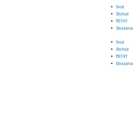
Přeskočit
Menu
Úvod
na
Obchod
obsah
MOTIVY
Obrazárna
Úvod
Obchod
MOTIVY
Obrazárna