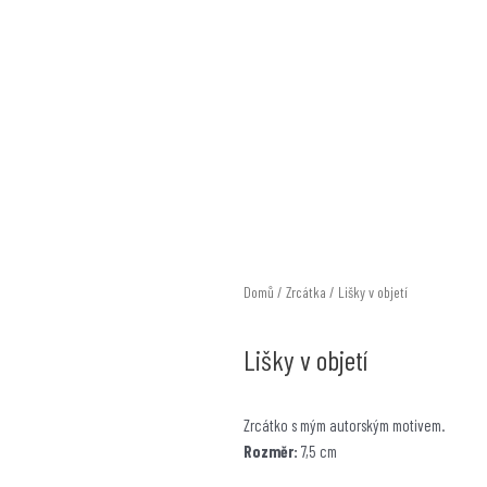
F
a
c
e
b
o
Domů
/
Zrcátka
/ Lišky v objetí
o
Lišky v objetí
k
Zrcátko s mým autorským motivem.
-
Rozměr:
7,5 cm