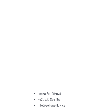
Lenka Petráčková
+420 730 854 455
info@yellowpillow.cz