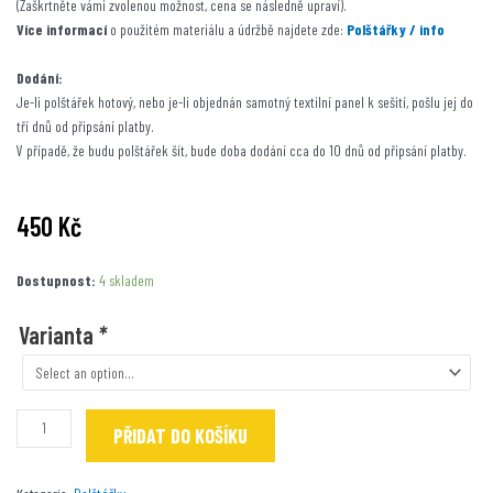
(Zaškrtněte vámi zvolenou možnost, cena se následně upraví).
Více informací
o použitém materiálu a údržbě najdete zde:
Polštářky / info
Dodání:
Je-li polštářek hotový, nebo je-li objednán samotný textilní panel k sešití, pošlu jej do
tří dnů od připsání platby.
V případě, že budu polštářek šít, bude doba dodání cca do 10 dnů od připsání platby.
450
Kč
Morčátko
Dostupnost:
4 skladem
Sinny
Bertička
Varianta
*
/
lila
množství
PŘIDAT DO KOŠÍKU