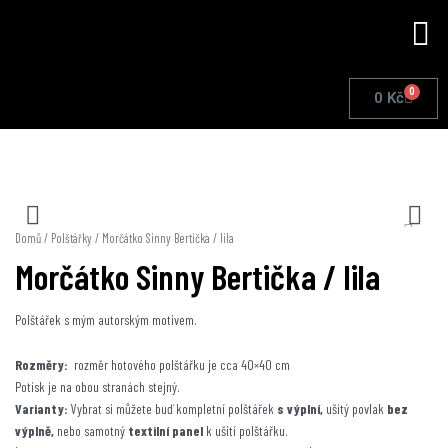
Přeskočit
Me
na
obsah
0
Cart
0
Kč
Domů
/
Polštářky
/ Morčátko Sinny Bertička / lila
Morčátko Sinny Bertička / lila
Polštářek s mým autorským motivem.
Rozměry:
rozměr hotového polštářku je cca 40×40 cm
Potisk je na obou stranách stejný.
Varianty:
Vybrat si můžete buď kompletní polštářek
s výplní,
ušitý povlak
bez
výplně,
nebo samotný
textilní panel
k ušití polštářku.