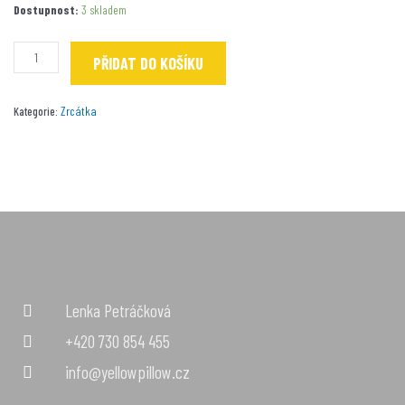
Morče
Dostupnost:
3 skladem
rezavé
střapaté
PŘIDAT DO KOŠÍKU
množství
Zrcátka
Kategorie:
Lenka Petráčková
+420 730 854 455
info@yellowpillow.cz