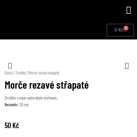
Přeskočit
Me
na
obsah
0
Cart
0
Kč
Domů
/
Zrcátka
/ Morče rezavé střapaté
Morče rezavé střapaté
Zrcátko s mým autorským motivem.
Rozměr:
7,5 cm
50
Kč