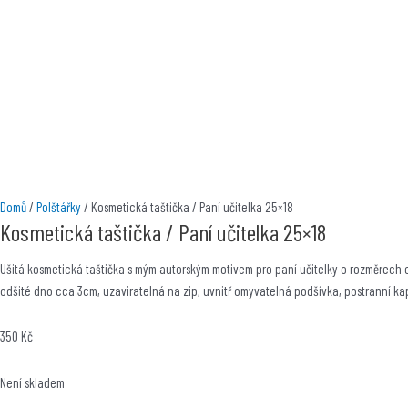
Domů
/
Polštářky
/ Kosmetická taštička / Paní učitelka 25×18
Kosmetická taštička / Paní učitelka 25×18
Ušitá kosmetická taštička s mým autorským motivem pro paní učitelky o rozměrech
odšité dno cca 3cm, uzaviratelná na zip, uvnitř omyvatelná podšívka, postranní ka
350
Kč
Není skladem