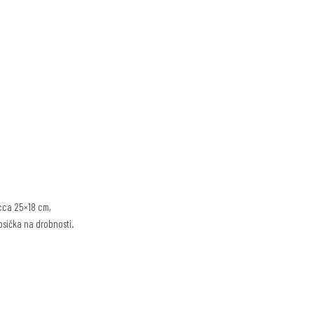
 cca 25×18 cm,
psička na drobnosti.