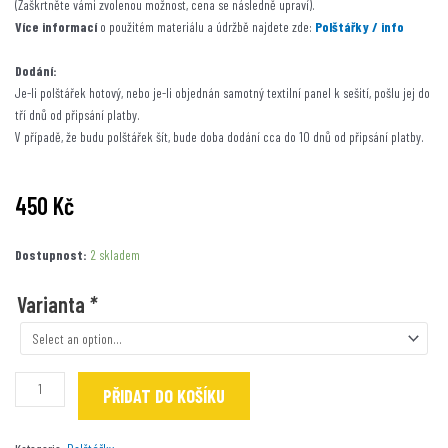
(Zaškrtněte vámi zvolenou možnost, cena se následně upraví).
Více informací
o použitém materiálu a údržbě najdete zde:
Polštářky / info
Dodání:
Je-li polštářek hotový, nebo je-li objednán samotný textilní panel k sešití, pošlu jej do
tří dnů od připsání platby.
V případě, že budu polštářek šít, bude doba dodání cca do 10 dnů od připsání platby.
450
Kč
Potkánci
Dostupnost:
2 skladem
na
tyrkysu
Varianta
*
množství
PŘIDAT DO KOŠÍKU