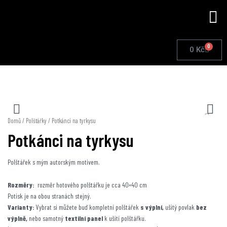
Přeskočit
Me
na
obsah
0
Cart
0
Kč
Domů
/
Polštářky
/ Potkánci na tyrkysu
Potkánci na tyrkysu
Polštářek s mým autorským motivem.
Rozměry:
rozměr hotového polštářku je cca 40×40 cm
Potisk je na obou stranách stejný.
Varianty:
Vybrat si můžete buď kompletní polštářek
s výplní,
ušitý povlak
bez
výplně,
nebo samotný
textilní panel
k ušití polštářku.