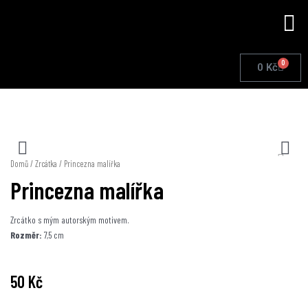
Přeskočit
Me
na
obsah
0
Cart
0
Kč
Domů
/
Zrcátka
/ Princezna malířka
Princezna malířka
Zrcátko s mým autorským motivem.
Rozměr:
7,5 cm
50
Kč