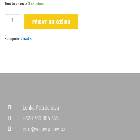
Princezna
Dostupnost:
9 skladem
malířka
množství
PŘIDAT DO KOŠÍKU
Zrcátka
Kategorie:
Lenka Petráčková
+420 730 854 455
info@yellowpillow.cz