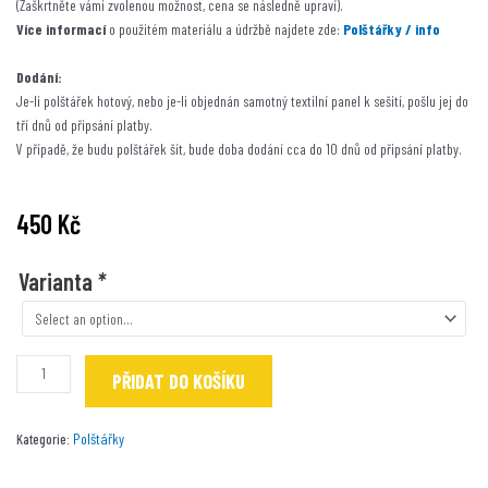
(Zaškrtněte vámi zvolenou možnost, cena se následně upraví).
Více informací
o použitém materiálu a údržbě najdete zde:
Polštářky / info
Dodání:
Je-li polštářek hotový, nebo je-li objednán samotný textilní panel k sešití, pošlu jej do
tří dnů od připsání platby.
V případě, že budu polštářek šít, bude doba dodání cca do 10 dnů od připsání platby.
450
Kč
Pyraňa
Varianta
*
/
vintage
pozadí
množství
PŘIDAT DO KOŠÍKU
Polštářky
Kategorie: