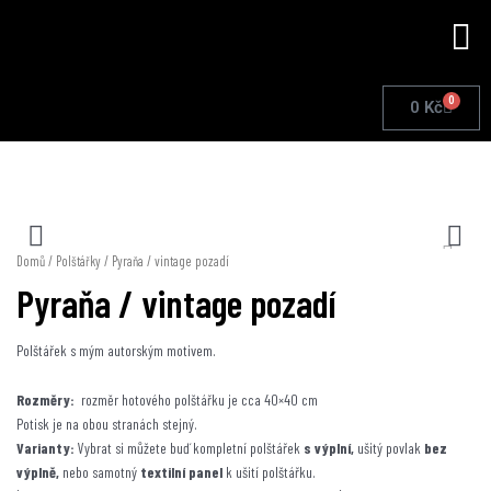
Přeskočit
Me
na
obsah
0
Cart
0
Kč
Domů
/
Polštářky
/ Pyraňa / vintage pozadí
Pyraňa / vintage pozadí
Polštářek s mým autorským motivem.
Rozměry:
rozměr hotového polštářku je cca 40×40 cm
Potisk je na obou stranách stejný.
Varianty:
Vybrat si můžete buď kompletní polštářek
s výplní,
ušitý povlak
bez
výplně,
nebo samotný
textilní panel
k ušití polštářku.