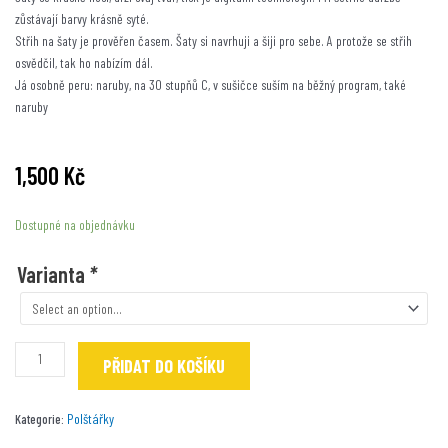
zůstávají barvy krásně syté.
Střih na šaty je prověřen časem. Šaty si navrhuji a šiji pro sebe. A protože se střih
osvědčil, tak ho nabízím dál.
Já osobně peru: naruby, na 30 stupňů C, v sušičce suším na běžný program, také
naruby
1,500
Kč
Šaty
Dostupné na objednávku
s
kočkami
Varianta
*
množství
PŘIDAT DO KOŠÍKU
Polštářky
Kategorie: