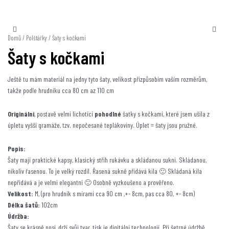
Domů
/
Polštářky
/ Šaty s kočkami
Šaty s kočkami
Ještě tu mám materiál na jedny tyto šaty, velikost přizpůsobím vaším rozměrům,
takže podle hrudníku cca 80 cm az 110 cm
Originálni
, postavě velmi lichotící
pohodlné
šatky s kočkami, které jsem ušila z
úpletu vyšší gramáže, tzv. nepočesané teplákoviny. Úplet = šaty jsou pružné.
Popis:
Šaty mají praktické kapsy, klasický střih rukávku a skládanou sukni. Skládanou,
nikoliv řasenou. To je velký rozdíl. Řasená sukně přidává kila 🙂 Skládaná kila
nepřidává a je velmi elegantní 🙂 Osobně vyzkoušeno a prověřeno.
Velikost:
M, (pro hrudník s mírami cca 90 cm ,+- 8cm, pas cca 80, +- 8cm)
Délka šatů:
102cm
Údržba:
Šaty se krásně nosí, drží svůj tvar, tisk je digitální technologií. Při šetrné údržbě