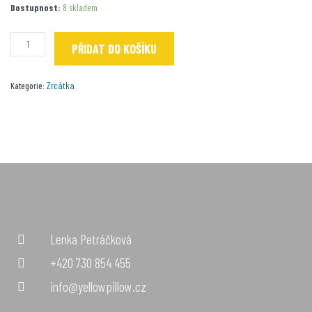
Skinny
Dostupnost:
8 skladem
Růženka
množství
PŘIDAT DO KOŠÍKU
Zrcátka
Kategorie:
Lenka Petráčková
+420 730 854 455
info@yellowpillow.cz