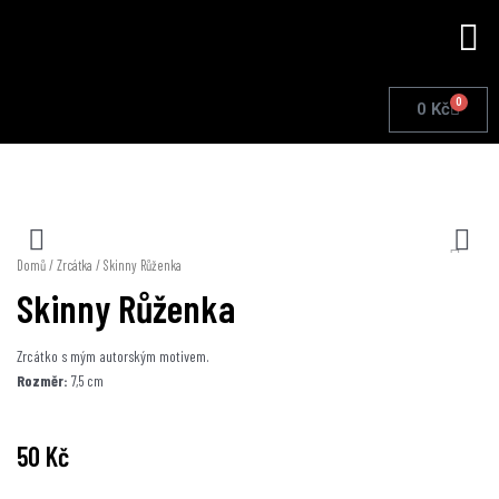
Přeskočit
Me
na
obsah
0
Cart
0
Kč
Domů
/
Zrcátka
/ Skinny Růženka
Skinny Růženka
Zrcátko s mým autorským motivem.
Rozměr:
7,5 cm
50
Kč