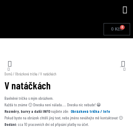
Přeskočit
Me
na
obsah
0
Cart
0
Kč
Domů
/
Obrázková trička
/ V natáčkách
V natáčkách
Bavlněné tričko s mým obrázkem.
Každá to známe 🙂 Dneska není nálada….. Dneska nic nebude! 😀
Rozměry, barvy a další INFO
najdete zde:
Obrázková trička / Info
Pokud byste na obrázek chtěli jiný text, nebo jméno neváhejte mě kontaktovat 🙂
Dodání:
cca 10 pracovních dní od připsání platby na účet.