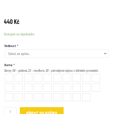
440
Kč
V
Dostupné na objednávku
natáčkách
množství
Velikost
*
Barva
*
Barvy: 08 – písková, 23 – marlboro, 93 – petrolejová nejsou v dětském provedení.
PŘIDAT DO KOŠÍKU