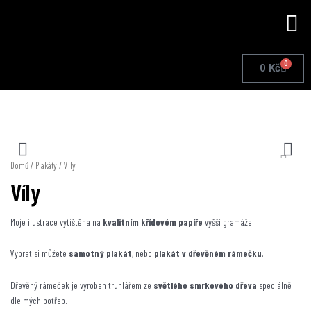
Přeskočit
Me
na
obsah
0
Cart
0
Kč
Domů
/
Plakáty
/ Víly
Víly
Moje ilustrace vytištěna na
kvalitním křídovém papíře
vyšší gramáže.
Vybrat si můžete
samotný plakát
, nebo
plakát v dřevěném rámečku
.
Dřevěný rámeček je vyroben truhlářem ze
světlého smrkového dřeva
speciálně
dle mých potřeb.