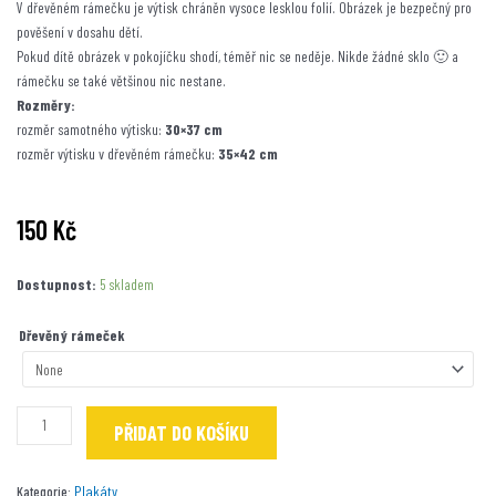
V dřevěném rámečku je výtisk chráněn vysoce lesklou folií. Obrázek je bezpečný pro
pověšení v dosahu dětí.
Pokud dítě obrázek v pokojíčku shodí, téměř nic se neděje. Nikde žádné sklo 🙂 a
rámečku se také většinou nic nestane.
Rozměry:
rozměr samotného výtisku:
30×37 cm
rozměr výtisku v dřevěném rámečku:
35×42 cm
150
Kč
Víly
Dostupnost:
5 skladem
množství
Dřevěný rámeček
PŘIDAT DO KOŠÍKU
Plakáty
Kategorie: