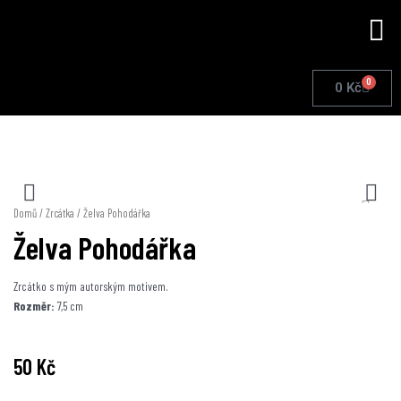
Přeskočit
Me
na
obsah
0
Cart
0
Kč
Domů
/
Zrcátka
/ Želva Pohodářka
Želva Pohodářka
Zrcátko s mým autorským motivem.
Rozměr:
7,5 cm
50
Kč