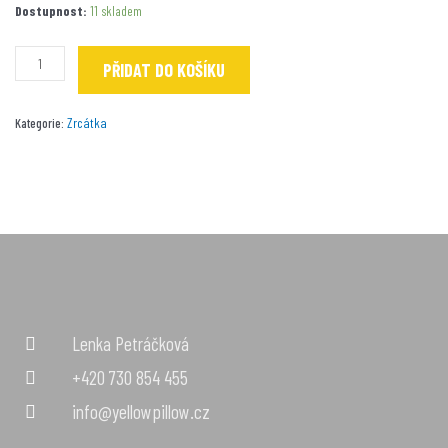
Želva
Dostupnost:
11 skladem
Pohodářka
množství
PŘIDAT DO KOŠÍKU
Zrcátka
Kategorie:
Lenka Petráčková
+420 730 854 455
info@yellowpillow.cz