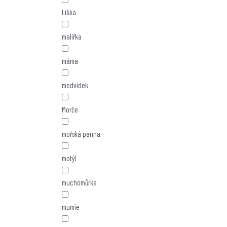
Liška
malířka
máma
medvídek
Morče
mořská panna
motýl
muchomůrka
mumie