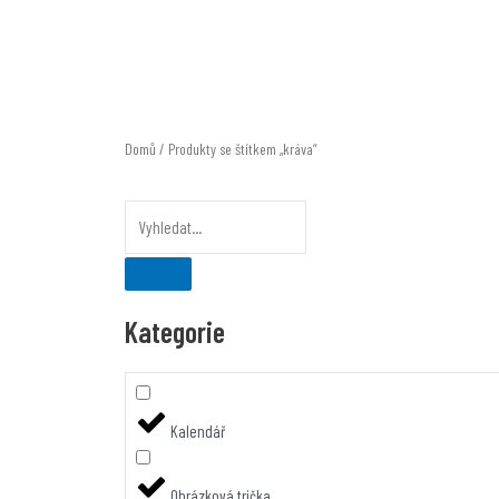
Přeskočit
na
obsah
Domů
/ Produkty se štítkem „kráva“
Kategorie
Kalendář
Obrázková trička