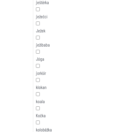
ještěrka
ježečci
Ježek
ježibaba
Jóga
jorkšír
klokan
koala
Kočka
koloběžka