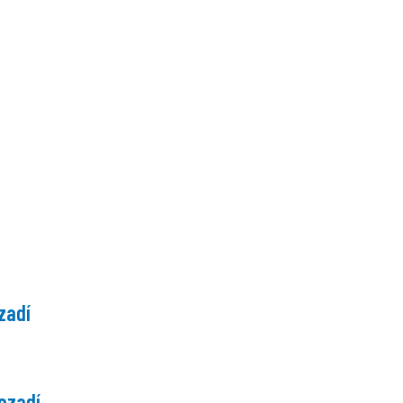
zadí
pozadí