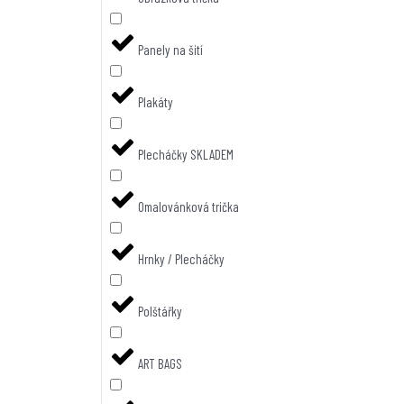
Panely na šití
Plakáty
Plecháčky SKLADEM
Omalovánková trička
Hrnky / Plecháčky
Polštářky
ART BAGS