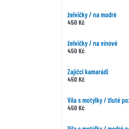
želvičky / na modré
450
Kč
želvičky / na vínové
450
Kč
Zajíčci kamarádi
450
Kč
Víla s motýlky / žluté po
450
Kč
Víla s motýlky / modré 