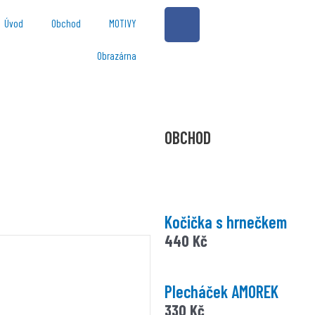
F
Úvod
Obchod
MOTIVY
a
c
Obrazárna
e
b
o
o
OBCHOD
k
-
f
Kočička s hrnečkem
440
Kč
Plecháček AMOREK
330
Kč