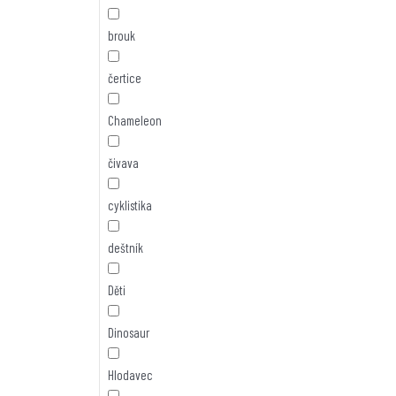
brouk
čertice
Chameleon
čivava
cyklistika
deštník
Děti
Dinosaur
Hlodavec