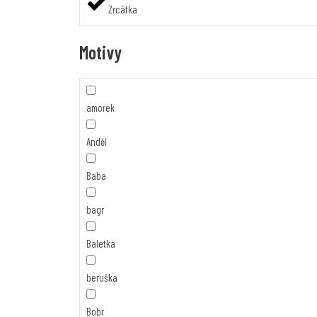
Zrcátka
Motivy
amorek
Anděl
Baba
bagr
Baletka
beruška
Bobr