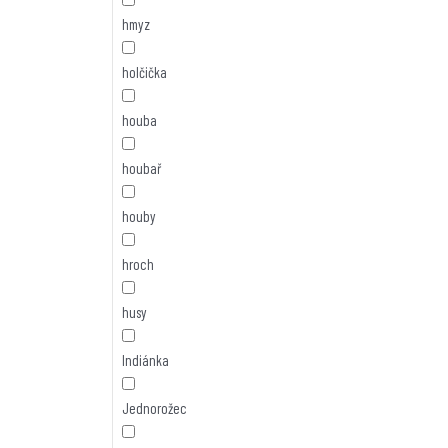
hmyz
holčička
houba
houbař
houby
hroch
husy
Indiánka
Jednorožec