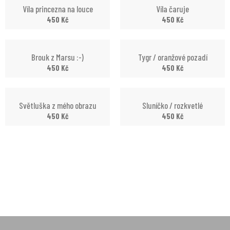
Víla princezna na louce
Víla čaruje
450
Kč
450
Kč
Brouk z Marsu :-)
Tygr / oranžové pozadí
450
Kč
450
Kč
Světluška z mého obrazu
Sluníčko / rozkvetlé
450
Kč
450
Kč