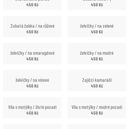
450
Kč
450
Kč
Zubatá žabka / na růžové
želvičky / na zelené
450
Kč
450
Kč
želvičky / na smaragdové
želvičky / na modré
450
Kč
450
Kč
želvičky / na vínové
Zajíčci kamarádi
450
Kč
450
Kč
Víla s motýlky / žluté pozadí
Víla s motýlky / modré pozadí
450
Kč
450
Kč