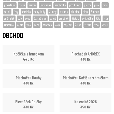
prasátkko
prase
pravěk
Princezna
pro holky
pro kluky
ptáčci
pták
ryba
šátek
Šaty
setřička
sexy Lady
Skinny
skřítek
slepice
slon
Slunce
sněhulák
sob
sova
špatný den
sport
srneček
Statek
světluška
táta
tygr
Učitelka
včela
Víla
žába
zahrada
Zajíc
zajíček
Želva
žížala
zoo
Zvíře
OBCHOD
Kočička s hrnečkem
Plecháček AMOREK
440
Kč
330
Kč
Plecháček Houby
Plecháček Kočička s hrníčkem
330
Kč
330
Kč
Plecháček Opičky
Kalendář 2026
330
Kč
350
Kč