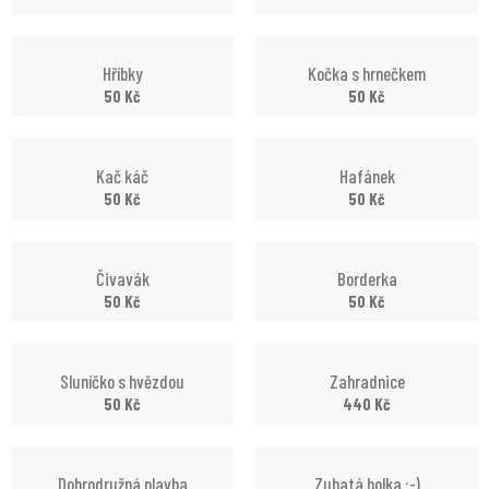
Hříbky
Kočka s hrnečkem
50
Kč
50
Kč
Kač káč
Hafánek
50
Kč
50
Kč
Čivavák
Borderka
50
Kč
50
Kč
Sluníčko s hvězdou
Zahradnice
50
Kč
440
Kč
Dobrodružná plavba
Zubatá holka :-)