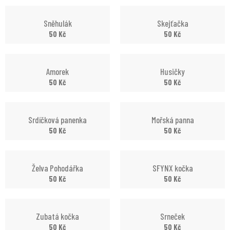
Sněhulák
Skejťačka
50
Kč
50
Kč
Amorek
Husičky
50
Kč
50
Kč
Srdíčková panenka
Mořská panna
50
Kč
50
Kč
Želva Pohodářka
SFYNX kočka
50
Kč
50
Kč
Zubatá kočka
Srneček
50
Kč
50
Kč