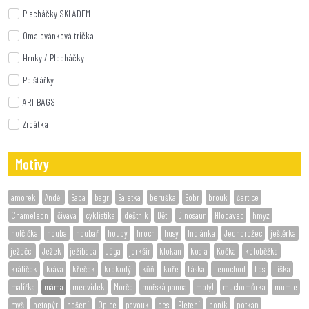
Plecháčky SKLADEM
Omalovánková trička
Hrnky / Plecháčky
Polštářky
ART BAGS
Zrcátka
Motivy
amorek
Anděl
Baba
bagr
Baletka
beruška
Bobr
brouk
čertice
Chameleon
čivava
cyklistika
deštník
Děti
Dinosaur
Hlodavec
hmyz
holčička
houba
houbař
houby
hroch
husy
Indiánka
Jednorožec
ještěrka
ježečci
Ježek
ježibaba
Jóga
jorkšír
klokan
koala
Kočka
koloběžka
králíček
kráva
křeček
krokodýl
kůň
kuře
Láska
Lenochod
Les
Liška
malířka
máma
medvídek
Morče
mořská panna
motýl
muchomůrka
mumie
myš
netopýr
nošení
Opice
pavouk
pes
Pletení
poník
potkan