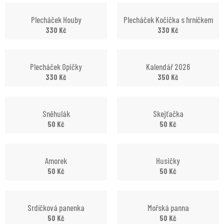
Plecháček Houby
Plecháček Kočička s hrníčkem
330
Kč
330
Kč
Plecháček Opičky
Kalendář 2026
330
Kč
350
Kč
Sněhulák
Skejťačka
50
Kč
50
Kč
Amorek
Husičky
50
Kč
50
Kč
Srdíčková panenka
Mořská panna
50
Kč
50
Kč