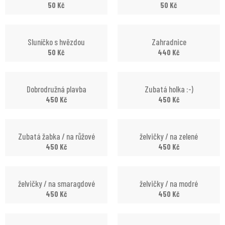
50
Kč
50
Kč
Sluníčko s hvězdou
Zahradnice
50
Kč
440
Kč
Dobrodružná plavba
Zubatá holka :-)
450
Kč
450
Kč
Zubatá žabka / na růžové
želvičky / na zelené
450
Kč
450
Kč
želvičky / na smaragdové
želvičky / na modré
450
Kč
450
Kč