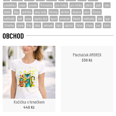
prasátkko
prase
pravěk
Princezna
pro holky
pro kluky
ptáčci
pták
ryba
šátek
Šaty
setřička
sexy Lady
Skinny
skřítek
slepice
slon
Slunce
sněhulák
sob
sova
špatný den
sport
srneček
Statek
světluška
táta
tygr
Učitelka
včela
Víla
žába
zahrada
Zajíc
zajíček
Želva
žížala
zoo
Zvíře
OBCHOD
Plecháček AMOREK
330
Kč
Kočička s hrnečkem
440
Kč