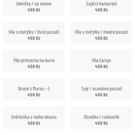
želvičky / na vínové
Zajíčci kamarádi
450
Kč
450
Kč
Víla s motýlky / žluté pozadí
Víla s motýlky / modré pozadí
450
Kč
450
Kč
Víla princezna na louce
Víla čaruje
450
Kč
450
Kč
Brouk z Marsu :-)
Tygr / oranžové pozadí
450
Kč
450
Kč
Světluška z mého obrazu
Sluníčko / rozkvetlé
450
Kč
450
Kč