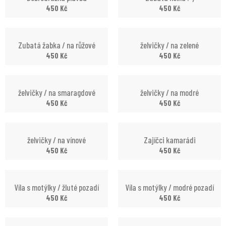
450
Kč
450
Kč
Zubatá žabka / na růžové
želvičky / na zelené
450
Kč
450
Kč
želvičky / na smaragdové
želvičky / na modré
450
Kč
450
Kč
želvičky / na vínové
Zajíčci kamarádi
450
Kč
450
Kč
Víla s motýlky / žluté pozadí
Víla s motýlky / modré pozadí
450
Kč
450
Kč