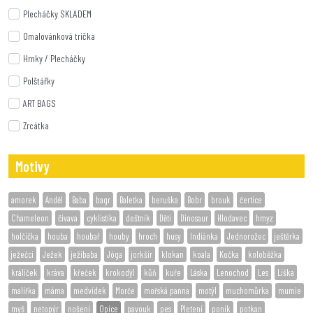
Plecháčky SKLADEM
Omalovánková trička
Hrnky / Plecháčky
Polštářky
ART BAGS
Zrcátka
Motivy
amorek
Anděl
Baba
bagr
Baletka
beruška
Bobr
brouk
čertice
Chameleon
čivava
cyklistika
deštník
Děti
Dinosaur
Hlodavec
hmyz
holčička
houba
houbař
houby
hroch
husy
Indiánka
Jednorožec
ještěrka
ježečci
Ježek
ježibaba
Jóga
jorkšír
klokan
koala
Kočka
koloběžka
králíček
kráva
křeček
krokodýl
kůň
kuře
Láska
Lenochod
Les
Liška
malířka
máma
medvídek
Morče
mořská panna
motýl
muchomůrka
mumie
myš
netopýr
nošení
Opice
pavouk
pes
Pletení
poník
potkan