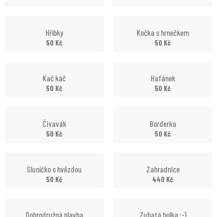
Hříbky
Kočka s hrnečkem
50
Kč
50
Kč
Kač káč
Hafánek
50
Kč
50
Kč
Čivavák
Borderka
50
Kč
50
Kč
Sluníčko s hvězdou
Zahradnice
50
Kč
440
Kč
Dobrodružná plavba
Zubatá holka :-)