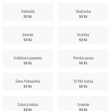
Sněhulák
Skejťačka
50
Kč
50
Kč
Amorek
Husičky
50
Kč
50
Kč
Srdíčková panenka
Mořská panna
50
Kč
50
Kč
Želva Pohodářka
SFYNX kočka
50
Kč
50
Kč
Zubatá kočka
Srneček
50
Kč
50
Kč