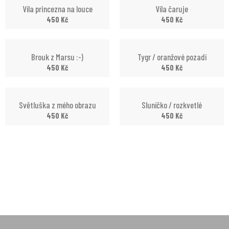
Víla princezna na louce
Víla čaruje
450
Kč
450
Kč
Brouk z Marsu :-)
Tygr / oranžové pozadí
450
Kč
450
Kč
Světluška z mého obrazu
Sluníčko / rozkvetlé
450
Kč
450
Kč