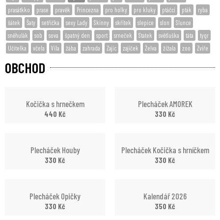
prasátkko
prase
pravěk
Princezna
pro holky
pro kluky
ptáčci
pták
ryba
šátek
Šaty
setřička
sexy Lady
Skinny
skřítek
slepice
slon
Slunce
sněhulák
sob
sova
špatný den
sport
srneček
Statek
světluška
táta
tygr
Učitelka
včela
Víla
žába
zahrada
Zajíc
zajíček
Želva
žížala
zoo
Zvíře
OBCHOD
Kočička s hrnečkem
Plecháček AMOREK
440
Kč
330
Kč
Plecháček Houby
Plecháček Kočička s hrníčkem
330
Kč
330
Kč
Plecháček Opičky
Kalendář 2026
330
Kč
350
Kč