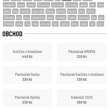
prasátkko
prase
pravěk
Princezna
pro holky
pro kluky
ptáčci
pták
ryba
šátek
Šaty
setřička
sexy Lady
Skinny
skřítek
slepice
slon
Slunce
sněhulák
sob
sova
špatný den
sport
srneček
Statek
světluška
táta
tygr
Učitelka
včela
Víla
žába
zahrada
Zajíc
zajíček
Želva
žížala
zoo
Zvíře
OBCHOD
Kočička s hrnečkem
Plecháček AMOREK
440
Kč
330
Kč
Plecháček Houby
Plecháček Kočička s hrníčkem
330
Kč
330
Kč
Plecháček Opičky
Kalendář 2026
330
Kč
350
Kč