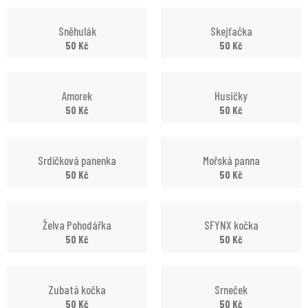
Sněhulák
Skejťačka
50
Kč
50
Kč
Amorek
Husičky
50
Kč
50
Kč
Srdíčková panenka
Mořská panna
50
Kč
50
Kč
Želva Pohodářka
SFYNX kočka
50
Kč
50
Kč
Zubatá kočka
Srneček
50
Kč
50
Kč