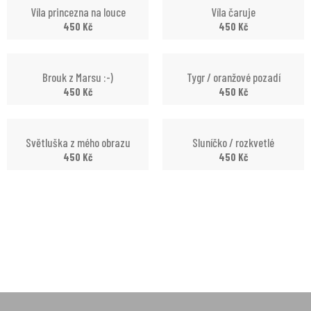
Víla princezna na louce
Víla čaruje
450
Kč
450
Kč
Brouk z Marsu :-)
Tygr / oranžové pozadí
450
Kč
450
Kč
Světluška z mého obrazu
Sluníčko / rozkvetlé
450
Kč
450
Kč