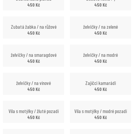
450
Kč
450
Kč
Zubatá žabka / na růžové
želvičky / na zelené
450
Kč
450
Kč
želvičky / na smaragdové
želvičky / na modré
450
Kč
450
Kč
želvičky / na vínové
Zajíčci kamarádi
450
Kč
450
Kč
Víla s motýlky / žluté pozadí
Víla s motýlky / modré pozadí
450
Kč
450
Kč