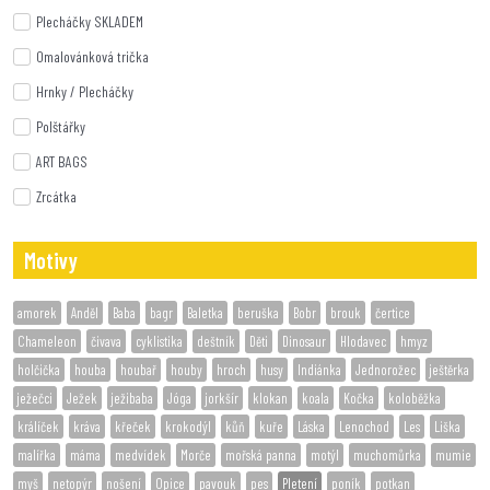
Plecháčky SKLADEM
Omalovánková trička
Hrnky / Plecháčky
Polštářky
ART BAGS
Zrcátka
Motivy
amorek
Anděl
Baba
bagr
Baletka
beruška
Bobr
brouk
čertice
Chameleon
čivava
cyklistika
deštník
Děti
Dinosaur
Hlodavec
hmyz
holčička
houba
houbař
houby
hroch
husy
Indiánka
Jednorožec
ještěrka
ježečci
Ježek
ježibaba
Jóga
jorkšír
klokan
koala
Kočka
koloběžka
králíček
kráva
křeček
krokodýl
kůň
kuře
Láska
Lenochod
Les
Liška
malířka
máma
medvídek
Morče
mořská panna
motýl
muchomůrka
mumie
myš
netopýr
nošení
Opice
pavouk
pes
Pletení
poník
potkan