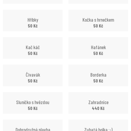
Hříbky
Kočka s hrnečkem
50
Kč
50
Kč
Kač káč
Hafánek
50
Kč
50
Kč
Čivavák
Borderka
50
Kč
50
Kč
Sluníčko s hvězdou
Zahradnice
50
Kč
440
Kč
Dobrodružná plavba
Zubatá holka :-)