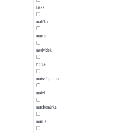
Liška
malířka
máma
medvídek
Morče
mořská panna
motýl
muchomůrka
mumie