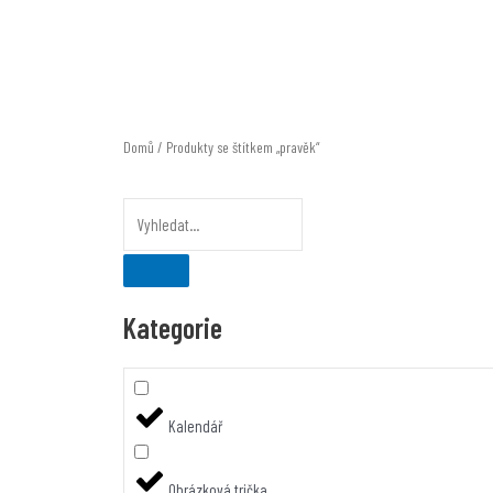
Přeskočit
na
obsah
Domů
/ Produkty se štítkem „pravěk“
Kategorie
Kalendář
Obrázková trička