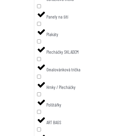
Panely na šití
Plakáty
Plecháčky SKLADEM
Omalovánková trička
Hrnky / Plecháčky
Polštářky
ART BAGS