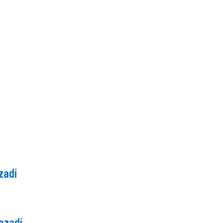
zadí
pozadí