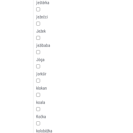
ještěrka
ježečci
Ježek
ježibaba
Jóga
jorkšír
klokan
koala
Kočka
koloběžka