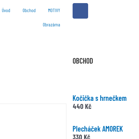
F
Úvod
Obchod
MOTIVY
a
c
Obrazárna
e
b
o
o
OBCHOD
k
-
f
Kočička s hrnečkem
440
Kč
Plecháček AMOREK
330
Kč