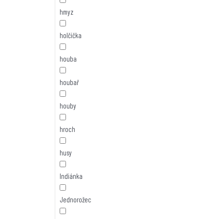
hmyz
holčička
houba
houbař
houby
hroch
husy
Indiánka
Jednorožec