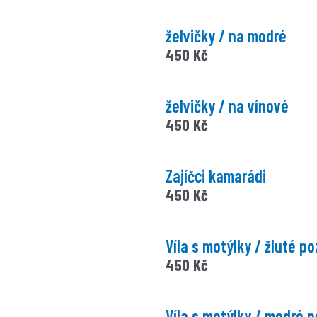
želvičky / na modré
450
Kč
želvičky / na vínové
450
Kč
Zajíčci kamarádi
450
Kč
Víla s motýlky / žluté po
450
Kč
Víla s motýlky / modré 