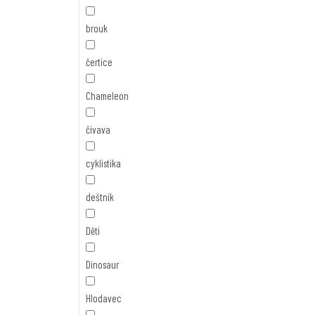
brouk
čertice
Chameleon
čivava
cyklistika
deštník
Děti
Dinosaur
Hlodavec