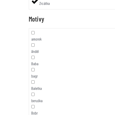
Zrcátka
Motivy
amorek
Anděl
Baba
bagr
Baletka
beruška
Bobr