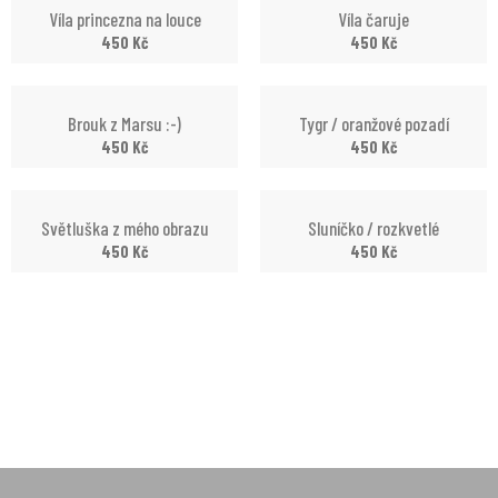
Víla princezna na louce
Víla čaruje
450
Kč
450
Kč
Brouk z Marsu :-)
Tygr / oranžové pozadí
450
Kč
450
Kč
Světluška z mého obrazu
Sluníčko / rozkvetlé
450
Kč
450
Kč