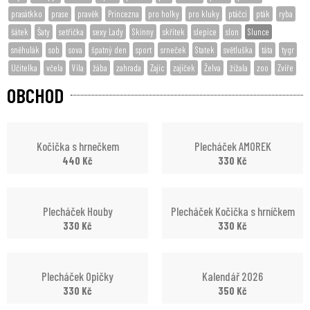
prasátkko
prase
pravěk
Princezna
pro holky
pro kluky
ptáčci
pták
ryba
šátek
Šaty
setřička
sexy Lady
Skinny
skřítek
slepice
slon
Slunce
sněhulák
sob
sova
špatný den
sport
srneček
Statek
světluška
táta
tygr
Učitelka
včela
Víla
žába
zahrada
Zajíc
zajíček
Želva
žížala
zoo
Zvíře
OBCHOD
Kočička s hrnečkem
Plecháček AMOREK
440
Kč
330
Kč
Plecháček Houby
Plecháček Kočička s hrníčkem
330
Kč
330
Kč
Plecháček Opičky
Kalendář 2026
330
Kč
350
Kč