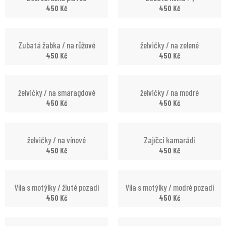
450
Kč
450
Kč
Zubatá žabka / na růžové
želvičky / na zelené
450
Kč
450
Kč
želvičky / na smaragdové
želvičky / na modré
450
Kč
450
Kč
želvičky / na vínové
Zajíčci kamarádi
450
Kč
450
Kč
Víla s motýlky / žluté pozadí
Víla s motýlky / modré pozadí
450
Kč
450
Kč