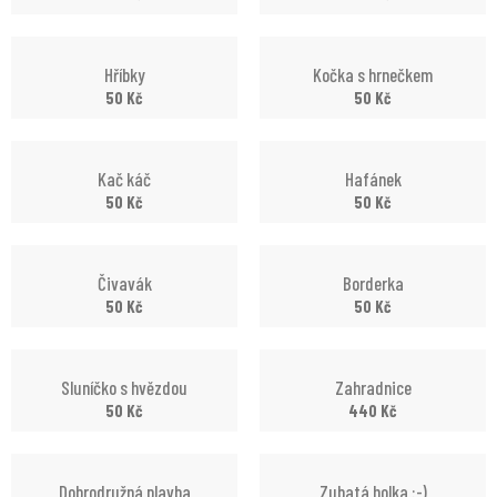
Hříbky
Kočka s hrnečkem
50
Kč
50
Kč
Kač káč
Hafánek
50
Kč
50
Kč
Čivavák
Borderka
50
Kč
50
Kč
Sluníčko s hvězdou
Zahradnice
50
Kč
440
Kč
Dobrodružná plavba
Zubatá holka :-)