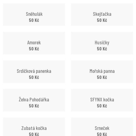
Sněhulák
Skejťačka
50
Kč
50
Kč
Amorek
Husičky
50
Kč
50
Kč
Srdíčková panenka
Mořská panna
50
Kč
50
Kč
Želva Pohodářka
SFYNX kočka
50
Kč
50
Kč
Zubatá kočka
Srneček
50
Kč
50
Kč