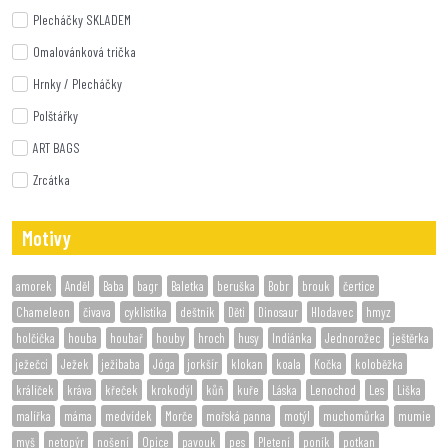
Plecháčky SKLADEM
Omalovánková trička
Hrnky / Plecháčky
Polštářky
ART BAGS
Zrcátka
Motivy
amorek
Anděl
Baba
bagr
Baletka
beruška
Bobr
brouk
čertice
Chameleon
čivava
cyklistika
deštník
Děti
Dinosaur
Hlodavec
hmyz
holčička
houba
houbař
houby
hroch
husy
Indiánka
Jednorožec
ještěrka
ježečci
Ježek
ježibaba
Jóga
jorkšír
klokan
koala
Kočka
koloběžka
králíček
kráva
křeček
krokodýl
kůň
kuře
Láska
Lenochod
Les
Liška
malířka
máma
medvídek
Morče
mořská panna
motýl
muchomůrka
mumie
myš
netopýr
nošení
Opice
pavouk
pes
Pletení
poník
potkan