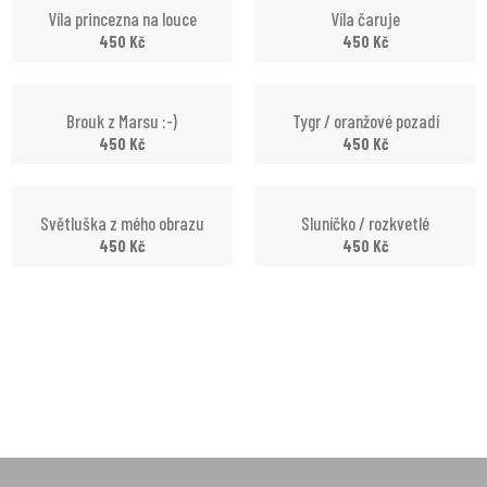
Víla princezna na louce
Víla čaruje
450
Kč
450
Kč
Brouk z Marsu :-)
Tygr / oranžové pozadí
450
Kč
450
Kč
Světluška z mého obrazu
Sluníčko / rozkvetlé
450
Kč
450
Kč