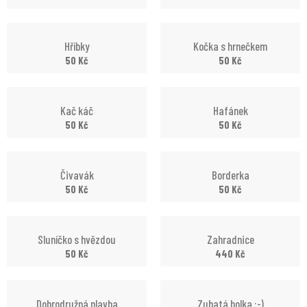
Hříbky
Kočka s hrnečkem
50
Kč
50
Kč
Kač káč
Hafánek
50
Kč
50
Kč
Čivavák
Borderka
50
Kč
50
Kč
Sluníčko s hvězdou
Zahradnice
50
Kč
440
Kč
Dobrodružná plavba
Zubatá holka :-)