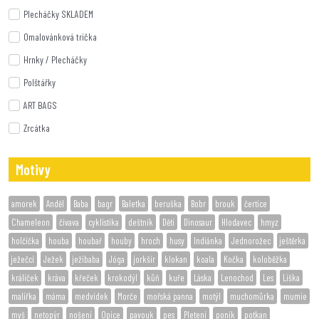
Plecháčky SKLADEM
Omalovánková trička
Hrnky / Plecháčky
Polštářky
ART BAGS
Zrcátka
Motivy
amorek
Anděl
Baba
bagr
Baletka
beruška
Bobr
brouk
čertice
Chameleon
čivava
cyklistika
deštník
Děti
Dinosaur
Hlodavec
hmyz
holčička
houba
houbař
houby
hroch
husy
Indiánka
Jednorožec
ještěrka
ježečci
Ježek
ježibaba
Jóga
jorkšír
klokan
koala
Kočka
koloběžka
králíček
kráva
křeček
krokodýl
kůň
kuře
Láska
Lenochod
Les
Liška
malířka
máma
medvídek
Morče
mořská panna
motýl
muchomůrka
mumie
myš
netopýr
nošení
Opice
pavouk
pes
Pletení
poník
potkan