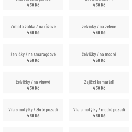
450
Kč
450
Kč
Zubatá žabka / na růžové
želvičky / na zelené
450
Kč
450
Kč
želvičky / na smaragdové
želvičky / na modré
450
Kč
450
Kč
želvičky / na vínové
Zajíčci kamarádi
450
Kč
450
Kč
Víla s motýlky / žluté pozadí
Víla s motýlky / modré pozadí
450
Kč
450
Kč