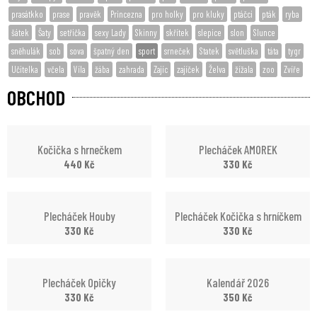
prasátkko
prase
pravěk
Princezna
pro holky
pro kluky
ptáčci
pták
ryba
šátek
Šaty
setřička
sexy Lady
Skinny
skřítek
slepice
slon
Slunce
sněhulák
sob
sova
špatný den
sport
srneček
Statek
světluška
táta
tygr
Učitelka
včela
Víla
žába
zahrada
Zajíc
zajíček
Želva
žížala
zoo
Zvíře
OBCHOD
Kočička s hrnečkem
Plecháček AMOREK
440
Kč
330
Kč
Plecháček Houby
Plecháček Kočička s hrníčkem
330
Kč
330
Kč
Plecháček Opičky
Kalendář 2026
330
Kč
350
Kč