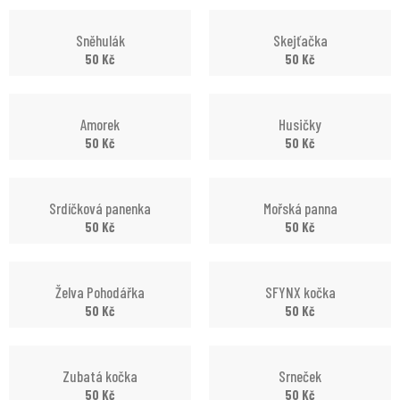
Sněhulák
Skejťačka
50
Kč
50
Kč
Amorek
Husičky
50
Kč
50
Kč
Srdíčková panenka
Mořská panna
50
Kč
50
Kč
Želva Pohodářka
SFYNX kočka
50
Kč
50
Kč
Zubatá kočka
Srneček
50
Kč
50
Kč