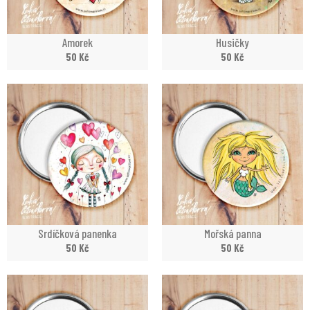
Amorek
Husičky
50
Kč
50
Kč
Srdíčková panenka
Mořská panna
50
Kč
50
Kč