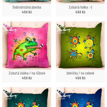
Dobrodružná plavba
Zubatá holka :-)
450
Kč
450
Kč
Zubatá žabka / na růžové
želvičky / na zelené
450
Kč
450
Kč