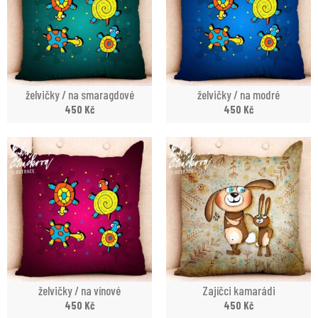
želvičky / na smaragdové
želvičky / na modré
450
Kč
450
Kč
želvičky / na vínové
Zajíčci kamarádi
450
Kč
450
Kč