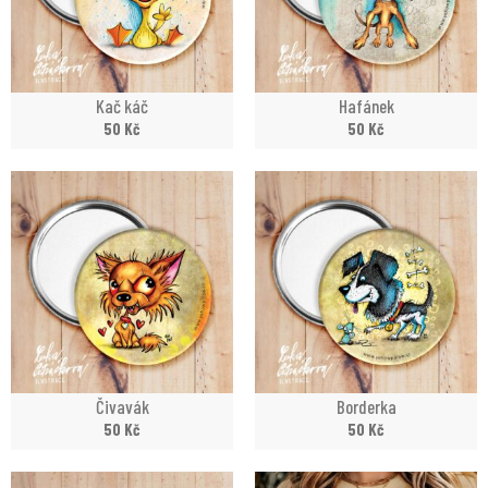
Kač káč
Hafánek
50
Kč
50
Kč
Čivavák
Borderka
50
Kč
50
Kč