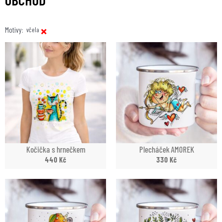
×
Motivy
:
včela
Kočička s hrnečkem
Plecháček AMOREK
440
Kč
330
Kč