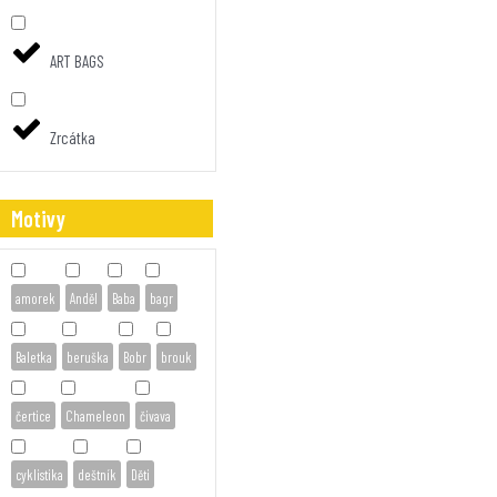
ART BAGS
Zrcátka
Motivy
amorek
Anděl
Baba
bagr
Baletka
beruška
Bobr
brouk
čertice
Chameleon
čivava
cyklistika
deštník
Děti