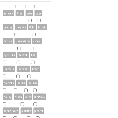
amorek
Anděl
Baba
bagr
Baletka
beruška
Bobr
brouk
čertice
Chameleon
čivava
cyklistika
deštník
Děti
Dinosaur
Hlodavec
hmyz
holčička
houba
houbař
houby
hroch
husy
Indiánka
Jednorožec
ještěrka
ježečci