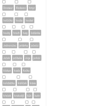
Dinosaur
Hlodavec
hmyz
holčička
houba
houbař
houby
hroch
husy
Indiánka
Jednorožec
ještěrka
ježečci
Ježek
ježibaba
Jóga
jorkšír
klokan
koala
Kočka
koloběžka
králíček
kráva
křeček
krokodýl
kůň
kuře