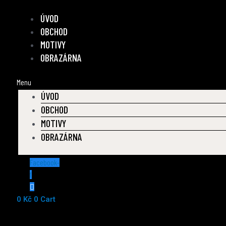
Přeskočit
ÚVOD
na
obsah
OBCHOD
MOTIVY
OBRAZÁRNA
Menu
ÚVOD
OBCHOD
MOTIVY
OBRAZÁRNA
Facebook-
f
0
Kč
0
Cart