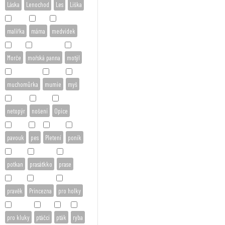
Láska
Lenochod
Les
Liška
malířka
máma
medvídek
Morče
mořská panna
motýl
muchomůrka
mumie
myš
netopýr
nošení
Opice
pavouk
pes
Pletení
poník
potkan
prasátkko
prase
pravěk
Princezna
pro holky
pro kluky
ptáčci
pták
ryba