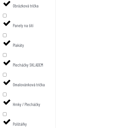
Obrázková trička
Panely na šití
Plakáty
Plecháčky SKLADEM
Omalovánková trička
Hrnky / Plecháčky
Polštářky