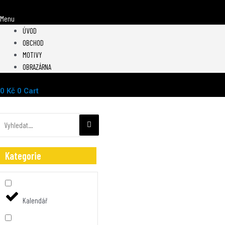
Menu
ÚVOD
OBCHOD
MOTIVY
OBRAZÁRNA
0
Kč
0
Cart
Domů
/ Produkty se štítkem „Zajíc“
Kategorie
Kalendář