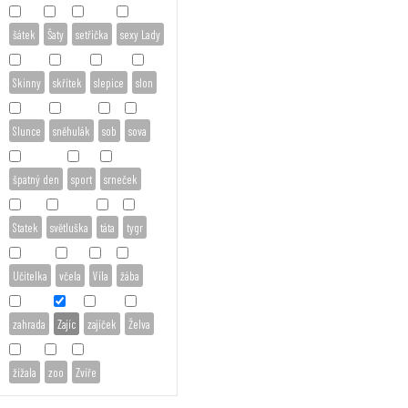
šátek
Šaty
setřička
sexy Lady
Skinny
skřítek
slepice
slon
Slunce
sněhulák
sob
sova
špatný den
sport
srneček
Statek
světluška
táta
tygr
Učitelka
včela
Víla
žába
zahrada
Zajíc
zajíček
Želva
žížala
zoo
Zvíře